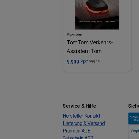
TomTom Verkehrs-
Assistent Tom
5.999 °P
In den Warenkorb
7.999
°P
Service & Hilfe
Sich
Hersteller Kontakt
Lieferung & Versand
Prämien AGB
Gutschein AGB