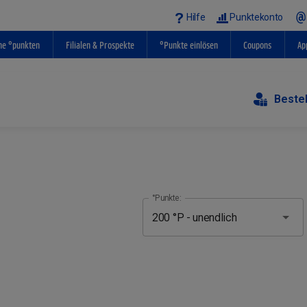
Hilfe
Punktekonto
ne °punkten
Filialen & Prospekte
°Punkte einlösen
Coupons
Ap
Beste
°Punkte: