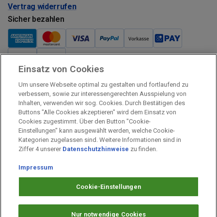
Vertrag widerrufen
Sicher bezahlen
Einsatz von Cookies
Verkauf und Versand
Um unsere Webseite optimal zu gestalten und fortlaufend zu
Kostenloser Versand:
verbessern, sowie zur interessengerechten Ausspielung von
Inhalten, verwenden wir sog. Cookies. Durch Bestätigen des
Verkauf und Versand durch:
Buttons "Alle Cookies akzeptieren" wird dem Einsatz von
Verkauf Gutscheine durch:
Cookies zugestimmt. Über den Button "Cookie-
Einstellungen" kann ausgewählt werden, welche Cookie-
Sicher einkaufen
Kategorien zugelassen sind. Weitere Informationen sind in
Ziffer 4 unserer
Datenschutzhinweise
zu finden.
Alle Preise inkl. MwSt.
Impressum
Prämien Impressum
Fragen & Hilfe
Cookie-Einstellungen
Prämien Datenschutz
Barrierefreiheit
Nur notwendige Cookies