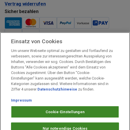
Vertrag widerrufen
Sicher bezahlen
Einsatz von Cookies
Verkauf und Versand
Um unsere Webseite optimal zu gestalten und fortlaufend zu
Kostenloser Versand:
verbessern, sowie zur interessengerechten Ausspielung von
Inhalten, verwenden wir sog. Cookies. Durch Bestätigen des
Verkauf und Versand durch:
Buttons "Alle Cookies akzeptieren" wird dem Einsatz von
Verkauf Gutscheine durch:
Cookies zugestimmt. Über den Button "Cookie-
Einstellungen" kann ausgewählt werden, welche Cookie-
Sicher einkaufen
Kategorien zugelassen sind. Weitere Informationen sind in
Ziffer 4 unserer
Datenschutzhinweise
zu finden.
Alle Preise inkl. MwSt.
Impressum
Prämien Impressum
Fragen & Hilfe
Cookie-Einstellungen
Prämien Datenschutz
Barrierefreiheit
Nur notwendige Cookies