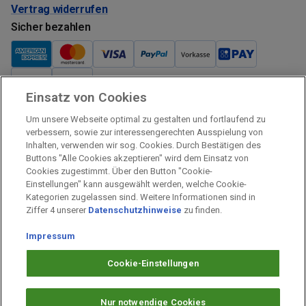
Vertrag widerrufen
Sicher bezahlen
Einsatz von Cookies
Verkauf und Versand
Um unsere Webseite optimal zu gestalten und fortlaufend zu
Kostenloser Versand:
verbessern, sowie zur interessengerechten Ausspielung von
Inhalten, verwenden wir sog. Cookies. Durch Bestätigen des
Verkauf und Versand durch:
Buttons "Alle Cookies akzeptieren" wird dem Einsatz von
Verkauf Gutscheine durch:
Cookies zugestimmt. Über den Button "Cookie-
Einstellungen" kann ausgewählt werden, welche Cookie-
Sicher einkaufen
Kategorien zugelassen sind. Weitere Informationen sind in
Ziffer 4 unserer
Datenschutzhinweise
zu finden.
Alle Preise inkl. MwSt.
Impressum
Prämien Impressum
Fragen & Hilfe
Cookie-Einstellungen
Prämien Datenschutz
Barrierefreiheit
Nur notwendige Cookies