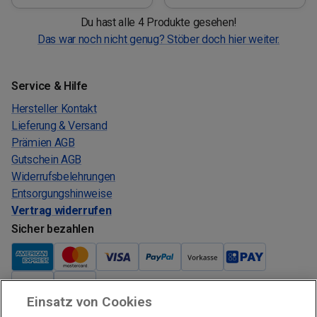
Du hast alle 4 Produkte gesehen!
Das war noch nicht genug? Stöber doch hier weiter.
Service & Hilfe
Hersteller Kontakt
Lieferung & Versand
Prämien AGB
Gutschein AGB
Widerrufsbelehrungen
Entsorgungshinweise
Vertrag widerrufen
Sicher bezahlen
Einsatz von Cookies
Verkauf und Versand