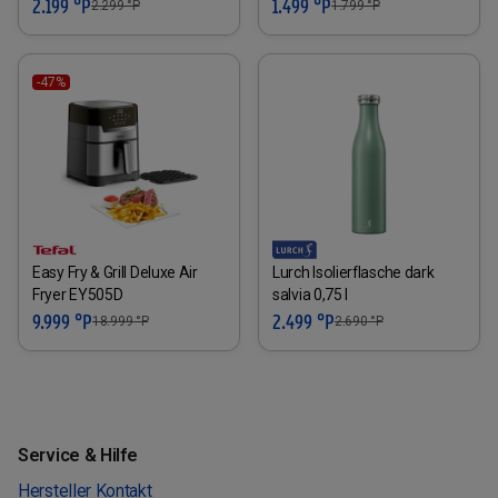
2.199 °P
1.499 °P
2.299
°P
1.799
°P
-47%
Easy Fry & Grill Deluxe Air
Lurch Isolierflasche dark
Fryer EY505D
salvia 0,75 l
9.999 °P
2.499 °P
18.999
°P
2.690
°P
Service & Hilfe
Hersteller Kontakt