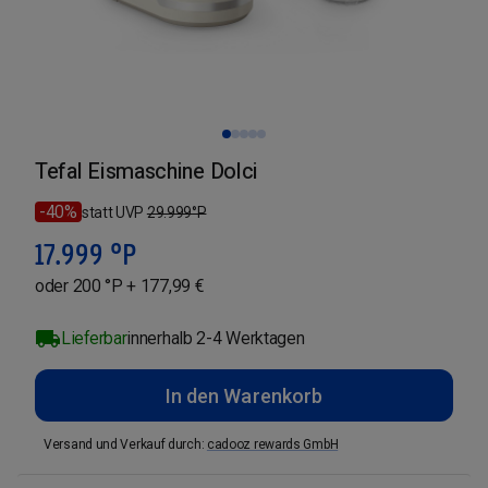
Tefal Eismaschine Dolci
-40%
statt UVP
29.999
°P
17.999
°P
oder 200 °P + 177,99 €
Lieferbar
innerhalb 2-4 Werktagen
In den Warenkorb
Versand und Verkauf durch
:
cadooz rewards GmbH