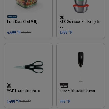
Nicer Dicer Chef 9-tlg.
KING Schüssel-Set Funny 5-
tlg.
4.499 °P
1.999 °P
7.990
°P
WMF Haushaltsschere
prinz Milchaufschäumer
1.499 °P
999 °P
1.799
°P