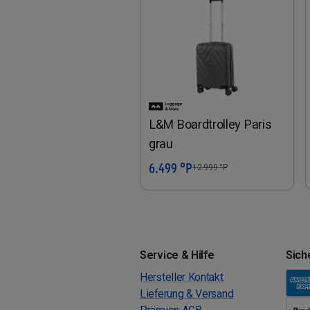
L&M Boardtrolley Paris
grau
6.499 °P
In den Warenkorb
12.999
°P
Service & Hilfe
Sich
Hersteller Kontakt
Lieferung & Versand