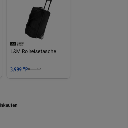
L&M Rollreisetasche
3.999 °P
In den Warenkorb
8.999
°P
einkaufen