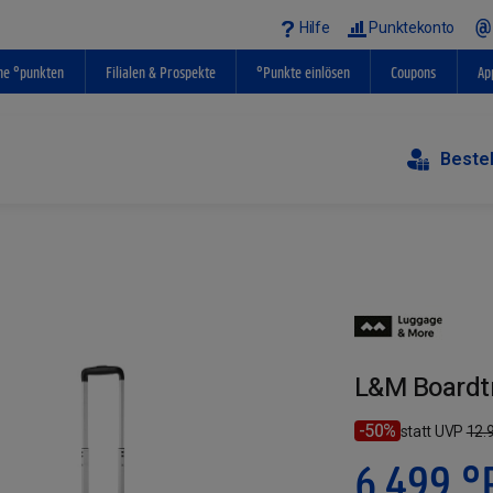
Hilfe
Punktekonto
ne °punkten
Filialen & Prospekte
°Punkte einlösen
Coupons
Ap
Beste
L&M Boardtro
-50%
statt UVP
12.
6.499
°