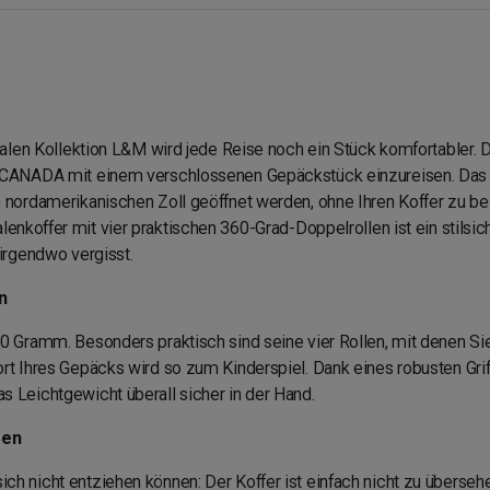
nalen Kollektion L&M wird jede Reise noch ein Stück komfortabler. 
A/CANADA mit einem verschlossenen Gepäckstück einzureisen. Das 
 nordamerikanischen Zoll geöffnet werden, ohne Ihren Koffer zu be
alenkoffer mit vier praktischen 360-Grad-Doppelrollen ist ein stilsic
irgendwo vergisst.
n
0 Gramm. Besonders praktisch sind seine vier Rollen, mit denen Si
rt Ihres Gepäcks wird so zum Kinderspiel. Dank eines robusten Gr
 Leichtgewicht überall sicher in der Hand.
sen
h nicht entziehen können: Der Koffer ist einfach nicht zu überseh