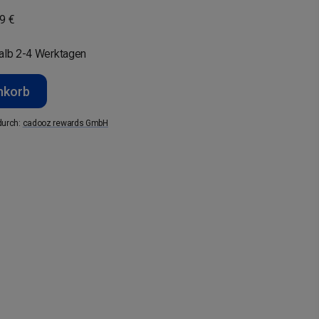
9 €
halb 2-4 Werktagen
nkorb
durch
:
cadooz rewards GmbH