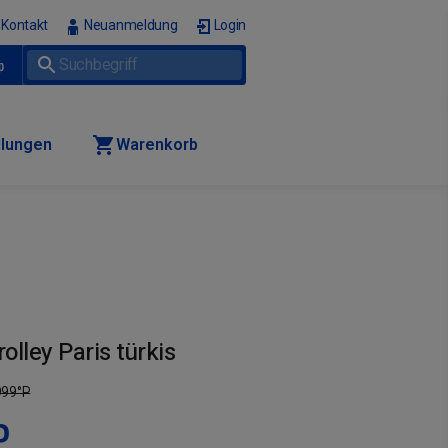
Kontakt
Neuanmeldung
Login
p
llungen
Warenkorb
lley Paris türkis
999
°P
P