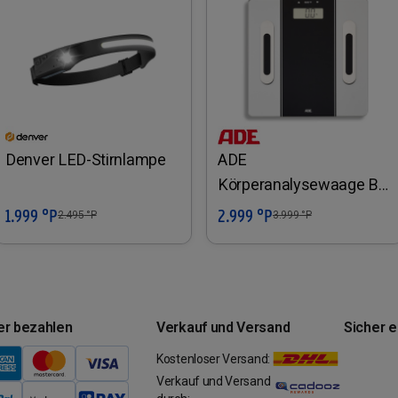
Denver LED-Stirnlampe
ADE
Körperanalysewaage BA
2003 Tamina
1.999 °P
2.999 °P
In den Warenkorb
In den Warenkorb
2.495
°P
3.999
°P
er bezahlen
Verkauf und Versand
Sicher 
Kostenloser Versand:
Verkauf und Versand