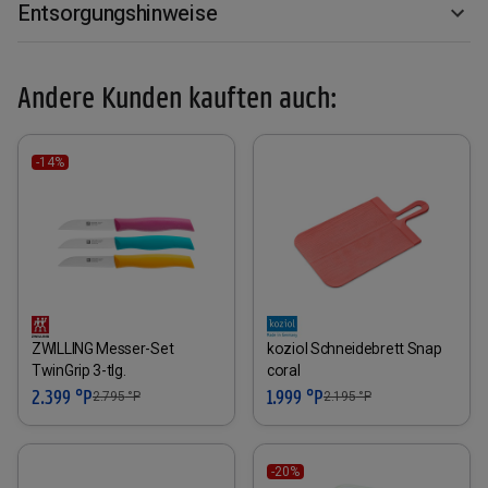
Entsorgungshinweise
Andere Kunden kauften auch:
-14%
ZWILLING Messer-Set
koziol Schneidebrett Snap
TwinGrip 3-tlg.
coral
2.399 °P
1.999 °P
2.795
°P
2.195
°P
-20%