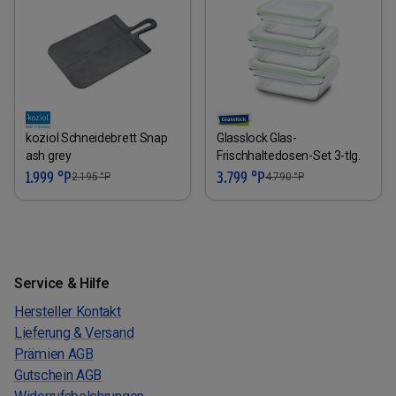
koziol Schneidebrett Snap
Glasslock Glas-
ash grey
Frischhaltedosen-Set 3-tlg.
1.999 °P
3.799 °P
2.195
°P
4.790
°P
Service & Hilfe
Hersteller Kontakt
Lieferung & Versand
Prämien AGB
Gutschein AGB