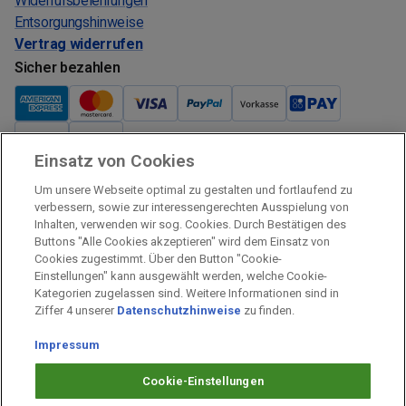
Widerrufsbelehrungen
Entsorgungshinweise
Vertrag widerrufen
Sicher bezahlen
Einsatz von Cookies
Verkauf und Versand
Um unsere Webseite optimal zu gestalten und fortlaufend zu
Kostenloser Versand:
verbessern, sowie zur interessengerechten Ausspielung von
Inhalten, verwenden wir sog. Cookies. Durch Bestätigen des
Verkauf und Versand durch:
Buttons "Alle Cookies akzeptieren" wird dem Einsatz von
Verkauf Gutscheine durch:
Cookies zugestimmt. Über den Button "Cookie-
Einstellungen" kann ausgewählt werden, welche Cookie-
Sicher einkaufen
Kategorien zugelassen sind. Weitere Informationen sind in
Ziffer 4 unserer
Datenschutzhinweise
zu finden.
Alle Preise inkl. MwSt.
Impressum
Prämien Impressum
Fragen & Hilfe
Cookie-Einstellungen
Prämien Datenschutz