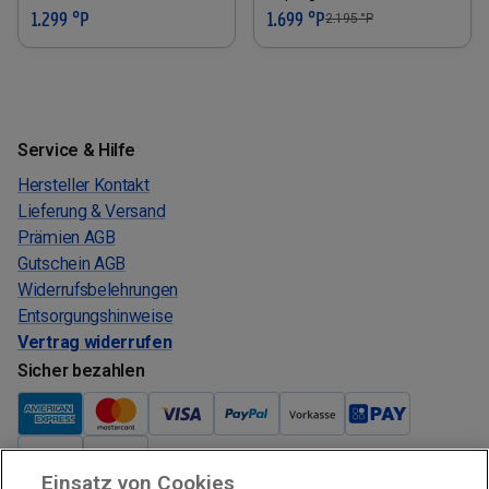
1.299 °P
1.699 °P
2.195
°P
Service & Hilfe
Hersteller Kontakt
Lieferung & Versand
Prämien AGB
Gutschein AGB
Widerrufsbelehrungen
Entsorgungshinweise
Vertrag widerrufen
Sicher bezahlen
Einsatz von Cookies