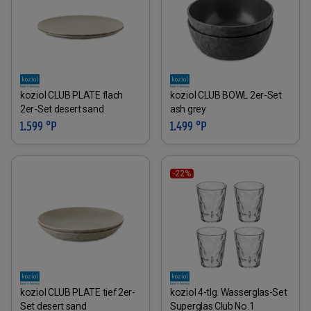
koziol CLUB PLATE flach
koziol CLUB BOWL 2er-Set
2er-Set desert sand
ash grey
1.599 °P
1.499 °P
-22%
koziol CLUB PLATE tief 2er-
koziol 4-tlg. Wasserglas-Set
Set desert sand
Superglas Club No.1