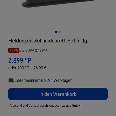
Heldenzeit Schneidebrett-Set 5-tlg.
-17%
statt UVP
3.499
°P
2.899
°P
oder 200 °P + 26,99 €
Lieferbar
innerhalb 2-4 Werktagen
In den Warenkorb
Versand und Verkauf durch
:
cadooz rewards GmbH