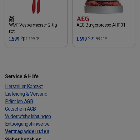
WMF Vespermesser 2-tlg.
AEG Burgerpresse AHP01
rot
1.599 °P
1.699 °P
1.799
°P
1.999
°P
Service & Hilfe
Hersteller Kontakt
Lieferung & Versand
Prämien AGB
Gutschein AGB
Widerrufsbelehrungen
Entsorgungshinweise
Vertrag widerrufen
Sicher bezahlen