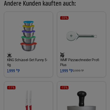
Andere Kunden kauften auch:
-33%
KING Schüssel-Set Funny 5-
WMF Pizzaschneider Profi
tlg.
Plus
1.999 °P
1.999 °P
2.999
°P
-11%
-15%