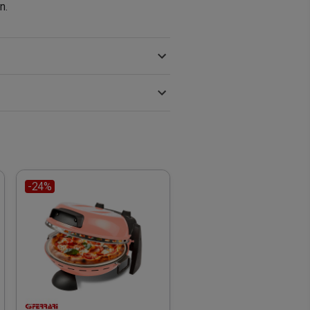
n.
-24%