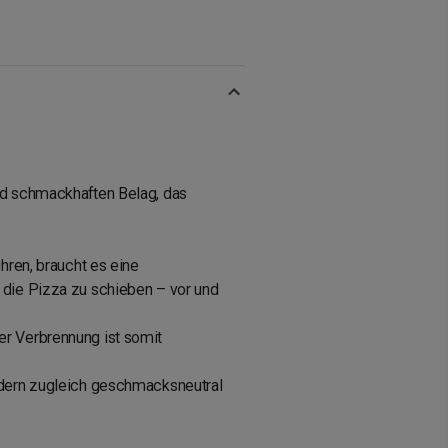
und schmackhaften Belag, das
ühren, braucht es eine
r die Pizza zu schieben – vor und
er Verbrennung ist somit
ondern zugleich geschmacksneutral