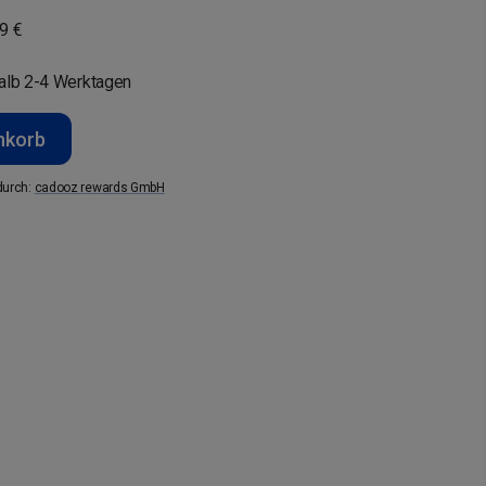
9 €
halb 2-4 Werktagen
nkorb
durch
:
cadooz rewards GmbH