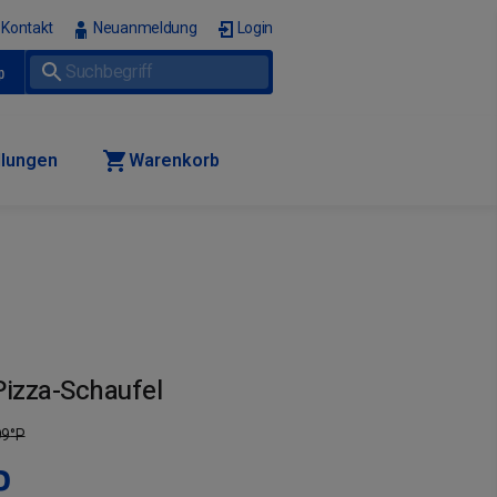
Kontakt
Neuanmeldung
Login
p
llungen
Warenkorb
Pizza-Schaufel
99
°P
P