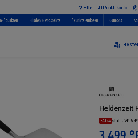
Hilfe
Punktekonto
ne °punkten
Filialen & Prospekte
°Punkte einlösen
Coupons
Ap
Beste
Heldenzeit 
-46%
statt UVP
6.4
3.499
°