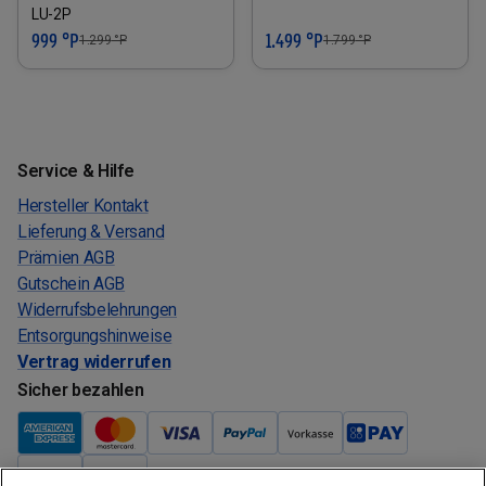
LU-2P
999 °P
1.499 °P
1.299
°P
1.799
°P
Service & Hilfe
Hersteller Kontakt
Lieferung & Versand
Prämien AGB
Gutschein AGB
Widerrufsbelehrungen
Entsorgungshinweise
Vertrag widerrufen
Sicher bezahlen