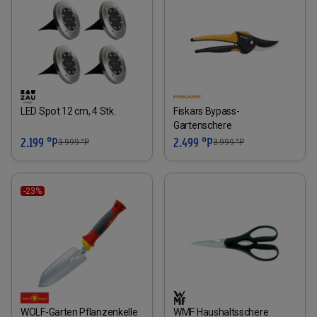
LED Spot 12 cm, 4 Stk.
Fiskars Bypass-
Gartenschere
2.199 °P
2.499 °P
3.999
°P
3.999
°P
-23%
WOLF-Garten Pflanzenkelle
WMF Haushaltsschere