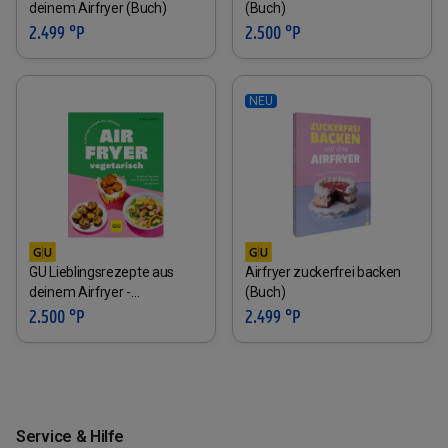
deinem Airfryer (Buch)
(Buch)
2.499 °P
2.500 °P
NEU
GU Lieblingsrezepte aus
Airfryer zuckerfrei backen
deinem Airfryer -
(Buch)
vegetarisch (Buch)
2.500 °P
2.499 °P
Service & Hilfe