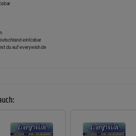
lösbar
n
eutschland einlösbar.
est du auf everywish.de
auch: