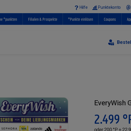
Hilfe
Punktekonto
ne °punkten
Filialen & Prospekte
°Punkte einlösen
Coupons
Ap
Beste
EveryWish G
2.499
°
oder 200 °P + 22,9