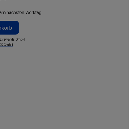
am nächsten Werktag
nkorb
z rewards GmbH
CK GmbH