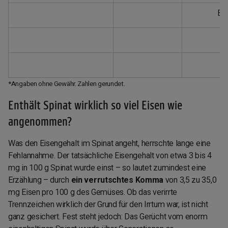
Bu
*Angaben ohne Gewähr. Zahlen gerundet.
Enthält Spinat wirklich so viel Eisen wie
angenommen?
Was den Eisengehalt im Spinat angeht, herrschte lange eine
Fehlannahme. Der tatsächliche Eisengehalt von etwa 3 bis 4
mg in 100 g Spinat wurde einst – so lautet zumindest eine
Erzählung – durch
ein verrutschtes Komma
von 3,5 zu 35,0
mg Eisen pro 100 g des Gemüses. Ob das verirrte
Trennzeichen wirklich der Grund für den Irrtum war, ist nicht
ganz gesichert. Fest steht jedoch: Das Gerücht vom enorm