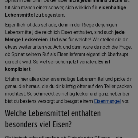
Spinat in den Sinn. Da der aber
nicht jedermanns Sache
ist,
tut sich manch eine:r schwer, sich wirklich für
eisenhaltige
Lebensmittel
zu begeistern.
Eigentlich ist das schade, denn in der Riege derjenigen
Lebensmittel, die reichlich Eisen enthalten, sind auch
jede
Menge Leckereien
. Und was für welche! Wir stellen sie dir
etwas weiter unten vor. Ach, und dann wäre da noch die Frage,
ob Spinat seinem Ruf als Eisenlieferant eigentlich überhaupt
gerecht wird. So viel sei schon jetzt verraten:
Es ist
kompliziert
.
Erfahre hier alles über eisenhaltige Lebensmittel und picke dir
genau die heraus, die du dir künftig öfter auf den Teller packen
möchtest. So schmeckt es richtig lecker und ganz nebenbei
bist du bestens versorgt und beugst einem
Eisenmangel
vor.
Welche Lebensmittel enthalten
besonders viel Eisen?