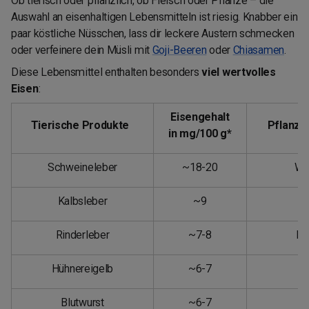
Ob tierisch oder pflanzlich, ob Fleisch oder Pflanze – die
Auswahl an eisenhaltigen Lebensmitteln ist riesig. Knabber ein
paar köstliche Nüsschen, lass dir leckere Austern schmecken
oder verfeinere dein Müsli mit
Goji-Beeren
oder
Chiasamen
.
Diese Lebensmittel enthalten besonders
viel wertvolles
Eisen
:
Eisengehalt
Tierische Produkte
Pflanzl
in mg/100 g*
Schweineleber
~18-20
We
Kalbsleber
~9
S
Rinderleber
~7-8
Kü
Hühnereigelb
~6-7
Blutwurst
~6-7