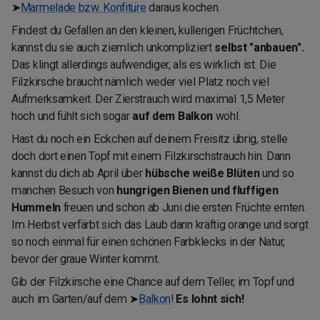
➤
Marmelade bzw. Konfitüre
daraus kochen.
Findest du Gefallen an den kleinen, kullerigen Früchtchen,
kannst du sie auch ziemlich unkompliziert
selbst "anbauen".
Das klingt allerdings aufwendiger, als es wirklich ist. Die
Filzkirsche braucht nämlich weder viel Platz noch viel
Aufmerksamkeit. Der Zierstrauch wird maximal 1,5 Meter
hoch und fühlt sich sogar
auf dem Balkon
wohl.
Hast du noch ein Eckchen auf deinem Freisitz übrig, stelle
doch dort einen Topf mit einem Filzkirschstrauch hin. Dann
kannst du dich ab April über
hübsche weiße Blüten
und so
manchen Besuch von
hungrigen Bienen und fluffigen
Hummeln
freuen und schon ab Juni die ersten Früchte ernten.
Im Herbst verfärbt sich das Laub dann kräftig orange und sorgt
so noch einmal für einen schönen Farbklecks in der Natur,
bevor der graue Winter kommt.
Gib der Filzkirsche eine Chance auf dem Teller, im Topf und
auch im Garten/auf dem ➤
Balkon
!
Es lohnt sich!