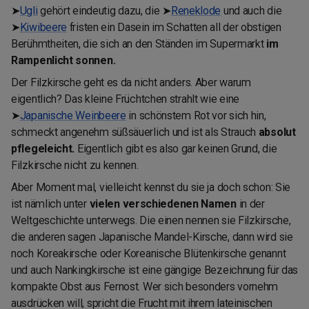
➤
Ugli
gehört eindeutig dazu, die ➤
Reneklode
und auch die
➤
Kiwibeere
fristen ein Dasein im Schatten all der obstigen
Berühmtheiten, die sich an den Ständen im Supermarkt
im
Rampenlicht sonnen.
Der Filzkirsche geht es da nicht anders. Aber warum
eigentlich? Das kleine Früchtchen strahlt wie eine
➤
Japanische Weinbeere
in schönstem Rot vor sich hin,
schmeckt angenehm süßsäuerlich und ist als Strauch
absolut
pflegeleicht.
Eigentlich gibt es also gar keinen Grund, die
Filzkirsche nicht zu kennen.
Aber Moment mal, vielleicht kennst du sie ja doch schon: Sie
ist nämlich unter
vielen verschiedenen Namen
in der
Weltgeschichte unterwegs. Die einen nennen sie Filzkirsche,
die anderen sagen Japanische Mandel-Kirsche, dann wird sie
noch Koreakirsche oder Koreanische Blütenkirsche genannt
und auch Nankingkirsche ist eine gängige Bezeichnung für das
kompakte Obst aus Fernost. Wer sich besonders vornehm
ausdrücken will, spricht die Frucht mit ihrem lateinischen