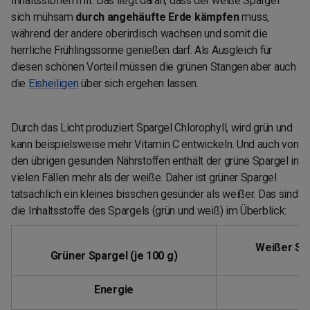
Inhaltsstoffen mit. Das liegt daran, dass der weiße Spargel
sich mühsam
durch angehäufte Erde kämpfen
muss,
während der andere oberirdisch wachsen und somit die
herrliche Frühlingssonne genießen darf. Als Ausgleich für
diesen schönen Vorteil müssen die grünen Stangen aber auch
die
Eisheiligen
über sich ergehen lassen.
Durch das Licht produziert Spargel Chlorophyll, wird grün und
kann beispielsweise mehr Vitamin C entwickeln. Und auch von
den übrigen gesunden Nährstoffen enthält der grüne Spargel in
vielen Fällen mehr als der weiße. Daher ist grüner Spargel
tatsächlich ein kleines bisschen gesünder als weißer. Das sind
die Inhaltsstoffe des Spargels (grün und weiß) im Überblick:
Weißer Spa
Grüner Spargel (je 100 g)
Energie
2