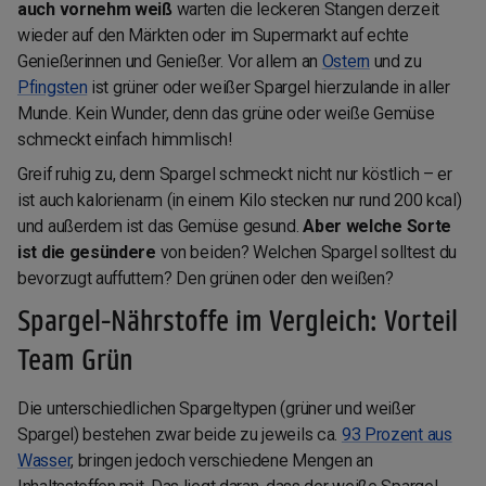
auch vornehm weiß
warten die leckeren Stangen derzeit
wieder auf den Märkten oder im Supermarkt auf echte
Genießerinnen und Genießer. Vor allem an
Ostern
und zu
Pfingsten
ist grüner oder weißer Spargel hierzulande in aller
Munde. Kein Wunder, denn das grüne oder weiße Gemüse
schmeckt einfach himmlisch!
Greif ruhig zu, denn Spargel schmeckt nicht nur köstlich – er
ist auch kalorienarm (in einem Kilo stecken nur rund 200 kcal)
und außerdem ist das Gemüse gesund.
Aber welche Sorte
ist die gesündere
von beiden? Welchen Spargel solltest du
bevorzugt auffuttern? Den grünen oder den weißen?
Spargel-Nährstoffe im Vergleich: Vorteil
Team Grün
Die unterschiedlichen Spargeltypen (grüner und weißer
Spargel) bestehen zwar beide zu jeweils ca.
93 Prozent aus
Wasser
, bringen jedoch verschiedene Mengen an