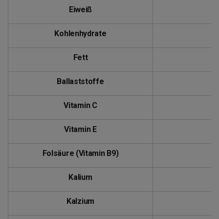
Eiweiß
Kohlenhydrate
Fett
Ballaststoffe
Vitamin C
Vitamin E
2
Folsäure (Vitamin B9)
1
Kalium
2
Kalzium