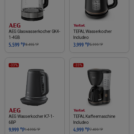
AEG Glaswasserkocher GK4-
TEFAL Wasserkocher
1-4GB
Includeo
5.599 °P
3.999 °P
8.495
°P
5.999
°P
-33%
-33%
AEG Wasserkocher K7-1-
TEFAL Kaffeemaschine
6BP
Includeo
9.999 °P
4.999 °P
14.995
°P
7.499
°P