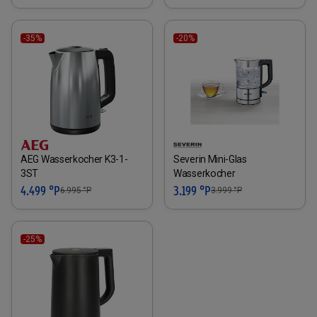
-35%
-20%
AEG Wasserkocher K3-1-
Severin Mini-Glas
3ST
Wasserkocher
4.499 °P
3.199 °P
6.995
°P
3.999
°P
-25%