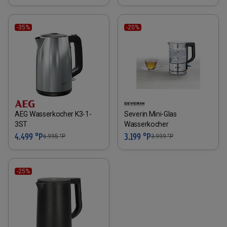
-35%
-20%
AEG Wasserkocher K3-1-
Severin Mini-Glas
3ST
Wasserkocher
4.499 °P
3.199 °P
6.995
°P
3.999
°P
-25%