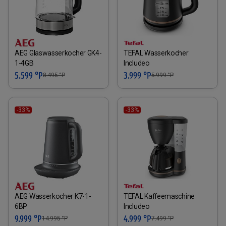
AEG Glaswasserkocher GK4-
TEFAL Wasserkocher
1-4GB
Includeo
5.599 °P
3.999 °P
8.495
°P
5.999
°P
-33%
-33%
AEG Wasserkocher K7-1-
TEFAL Kaffeemaschine
6BP
Includeo
9.999 °P
4.999 °P
14.995
°P
7.499
°P