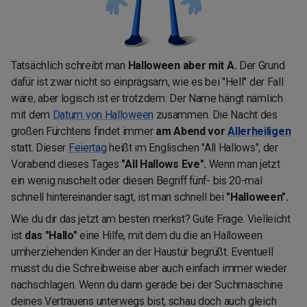
Tatsächlich schreibt man
Halloween aber mit A.
Der Grund
dafür ist zwar nicht so einprägsam, wie es bei "Hell" der Fall
wäre, aber logisch ist er trotzdem: Der Name hängt nämlich
mit dem
Datum von Halloween
zusammen. Die Nacht des
großen Fürchtens findet immer
am Abend vor
Allerheiligen
statt. Dieser
Feiertag
heißt im Englischen "All Hallows", der
Vorabend dieses Tages
"All Hallows Eve".
Wenn man jetzt
ein wenig nuschelt oder diesen Begriff fünf- bis 20-mal
schnell hintereinander sagt, ist man schnell bei
"Halloween".
Wie du dir das jetzt am besten merkst? Gute Frage. Vielleicht
ist
das "Hallo"
eine Hilfe, mit dem du die an Halloween
umherziehenden Kinder an der Haustür begrüßt. Eventuell
musst du die Schreibweise aber auch einfach immer wieder
nachschlagen. Wenn du dann gerade bei der Suchmaschine
deines Vertrauens unterwegs bist, schau doch auch gleich