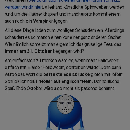
Welt hinein (
wie du dir auch so einen Grinse-Kürbis schnitzt,
verraten wir dir hier
), allerhand künstliche Spinnweben werden
rund um die Häuser drapiert und mancherorts kommt einem
auch noch
ein Vampir
entgegen!
All diese Dinge laden zum wohligen Schaudern ein. Allerdings
schaudert es so manch einen vor einer ganz anderen Sache:
Wie nämlich schreibt man eigentlich das gruselige Fest, das
immer am 31. Oktober
begangen wird?
Am einfachsten zu merken wäre es, wenn man "Halloween"
einfach mit E, also "Helloween", schreiben würde. Denn dann
würde das Wort die
perfekte Eselsbrücke
gleich mitliefern:
Schließlich heißt
"Hölle" auf Englisch "Hell".
Der
höllische
Spaß Ende Oktober wäre also mehr als passend benannt.