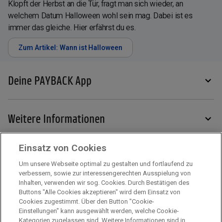
Klopft der Herbst an die Tür, fragt man sich wieder, an
welchem Datum Halloween wohl sein mag. Dabei ist es
immer das gleiche. Hier erfährst du es.
Zum Artikel: Wann ist Halloween
Deine PAYBACK App
Weitere Informationen
Einsatz von Cookies
Services
Um unsere Webseite optimal zu gestalten und fortlaufend zu
verbessern, sowie zur interessengerechten Ausspielung von
Inhalten, verwenden wir sog. Cookies. Durch Bestätigen des
Mehr zu PAYBACK
Buttons "Alle Cookies akzeptieren" wird dem Einsatz von
Cookies zugestimmt. Über den Button "Cookie-
Einstellungen" kann ausgewählt werden, welche Cookie-
Kategorien zugelassen sind. Weitere Informationen sind in
Impressum