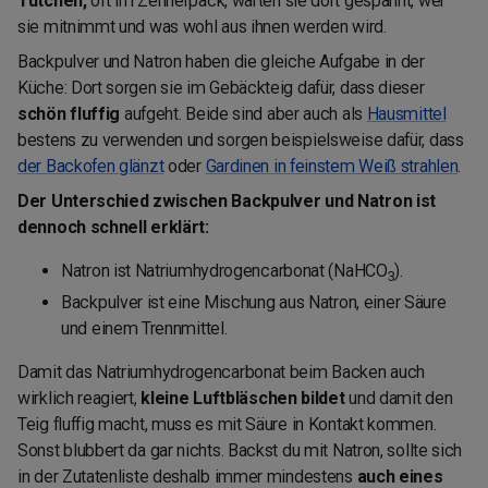
Tütchen,
oft im Zehnerpack, warten sie dort gespannt, wer
sie mitnimmt und was wohl aus ihnen werden wird.
Backpulver und Natron haben die gleiche Aufgabe in der
Küche: Dort sorgen sie im Gebäckteig dafür, dass dieser
schön fluffig
aufgeht. Beide sind aber auch als
Hausmittel
bestens zu verwenden und sorgen beispielsweise dafür, dass
der Backofen glänzt
oder
Gardinen in feinstem Weiß strahlen
.
Der Unterschied zwischen Backpulver und Natron ist
dennoch schnell erklärt:
Natron ist Natriumhydrogencarbonat (NaHCO
).
3
Backpulver ist eine Mischung aus Natron, einer Säure
und einem Trennmittel.
Damit das Natriumhydrogencarbonat beim Backen auch
wirklich reagiert,
kleine Luftbläschen bildet
und damit den
Teig fluffig macht, muss es mit Säure in Kontakt kommen.
Sonst blubbert da gar nichts. Backst du mit Natron, sollte sich
in der Zutatenliste deshalb immer mindestens
auch eines