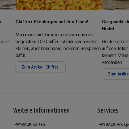
...
Chifferi: Ellenbogen auf den Tisch!
Garganelli: 
Nudel
Man muss nicht immer groß sein, um zu
ie ist
begeistern. Die Chifferi ist eines von vielen
Heute kommt 
kleinen, aber besonders leckeren Beispielen
auf den Teller
dafür.
keinem Mensc
verdanken.
Zum Artikel: Chifferi
Zum Artikel
Weitere Informationen
Services
PAYBACK Karten
PAYBACK Prosp