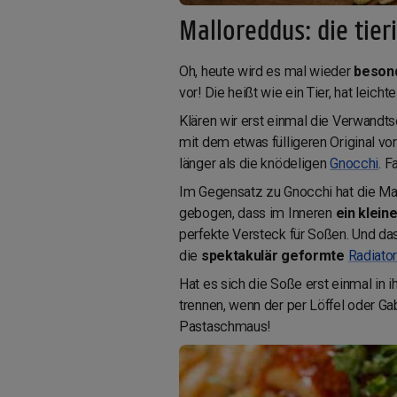
Malloreddus: die tier
Oh, heute wird es mal wieder
beson
vor! Die heißt wie ein Tier, hat leicht
Klären wir erst einmal die Verwandts
mit dem etwas fülligeren Original vo
länger als die knödeligen
Gnocchi
. F
Im Gegensatz zu Gnocchi hat die Mall
gebogen, dass im Inneren
ein klein
perfekte Versteck für Soßen. Und da
die
spektakulär geformte
Radiator
Hat es sich die Soße erst einmal in
trennen, wenn der per Löffel oder G
Pastaschmaus!