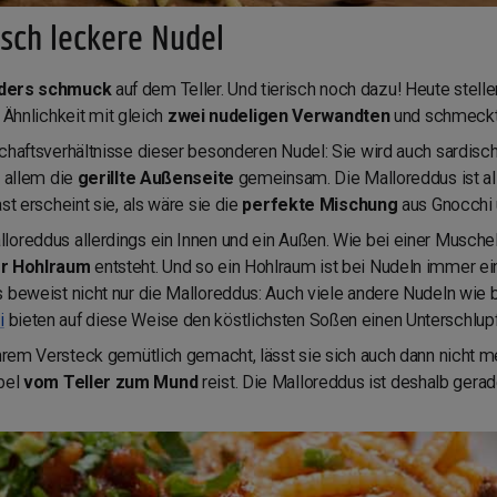
isch leckere Nudel
ders schmuck
auf dem Teller. Und tierisch noch dazu! Heute stelle
e Ähnlichkeit mit gleich
zwei nudeligen Verwandten
und schmeckt
chaftsverhältnisse dieser besonderen Nudel: Sie wird auch sardisch
r allem die
gerillte Außenseite
gemeinsam. Die Malloreddus ist al
ast erscheint sie, als wäre sie die
perfekte Mischung
aus Gnocchi
oreddus allerdings ein Innen und ein Außen. Wie bei einer Muschel i
er Hohlraum
entsteht. Und so ein Hohlraum ist bei Nudeln immer ein
s beweist nicht nur die Malloreddus: Auch viele andere Nudeln wie
i
bieten auf diese Weise den köstlichsten Soßen einen Unterschlupf
 ihrem Versteck gemütlich gemacht, lässt sie sich auch dann nicht
abel
vom Teller zum Mund
reist. Die Malloreddus ist deshalb gerad