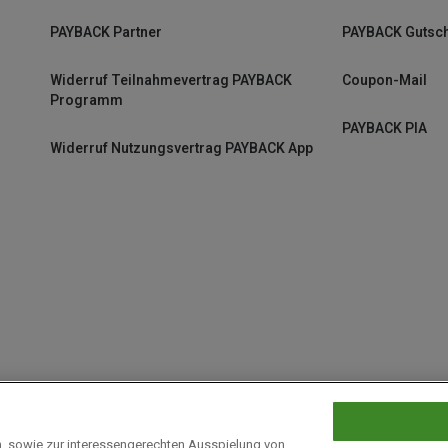
PAYBACK Partner
PAYBACK Gutsc
Widerruf Teilnahmevertrag PAYBACK
Coupon-Mail
Programm
PAYBACK PIA
Widerruf Nutzungsvertrag PAYBACK App
n, sowie zur interessengerechten Ausspielung von