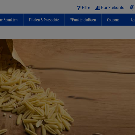
Hilfe
Punktekonto
ne °punkten
Filialen & Prospekte
°Punkte einlösen
Coupons
Ap