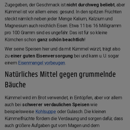
Zugegeben, der Geschmack ist
nicht durchweg beliebt
, aber
Kümmel ist vor allem eines: gesund. In den spitzen Früchten
steckt nämlich neben jeder Menge Kalium, Kalzium und
Magnesium auch reichlich Eisen. Etwa 11 bis 16 Milligramm
pro 100 Gramm sind es ungefähr. Das ist für so kleine
Körnchen schon
ganz schön beachtlich
!
Wer seine Speisen hier und da mit Kümmel würzt, trägt also
zu
einer guten Eisenversorgung
bei und kann u. U. sogar
einem
Eisenmangel vorbeugen
.
Natürliches Mittel gegen grummelnde
Bäuche
Kümmel wird im Brot verwendet, in Eintöpfen, aber vor allem
auch bei
schwerer verdaulichen Speisen
wie
beispielsweise
Kohlsuppe
oder Gulasch. Die kleinen
Kümmelfrüchte fördern die Verdauung und sorgen dafür, dass
auch größere Aufgaben gut vom Magen und dem