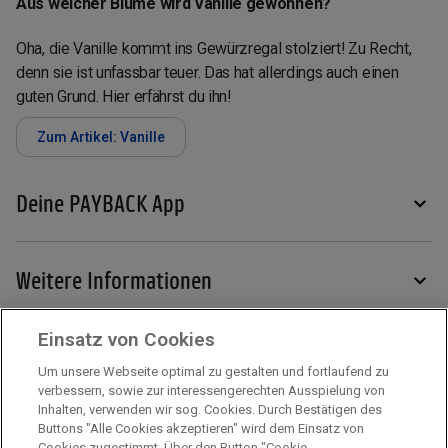
Aus welcher Blume wird Vanille gewonnen?
Oha, die Vanille kommt ins Gewürzregal stolziert! Zu Recht,
denn sie ist unfassbar teuer. Das hat allerdings auch einen
guten Grund. Hier erfährst du ihn!
Zum Artikel: Vanille
Deine PAYBACK App
Weitere Informationen
Einsatz von Cookies
Services
Um unsere Webseite optimal zu gestalten und fortlaufend zu
verbessern, sowie zur interessengerechten Ausspielung von
Inhalten, verwenden wir sog. Cookies. Durch Bestätigen des
Mehr zu PAYBACK
Buttons "Alle Cookies akzeptieren" wird dem Einsatz von
Cookies zugestimmt. Über den Button "Cookie-