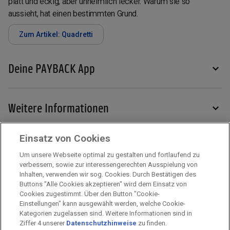
platt und eckig, aber unheimlich lecker. Warum sie so
aussieht, hat einen bestimmten Grund.
Zum Artikel: Quadretti
Deine PAYBACK App
Weitere Informationen
Einsatz von Cookies
Services
Um unsere Webseite optimal zu gestalten und fortlaufend zu
verbessern, sowie zur interessengerechten Ausspielung von
Inhalten, verwenden wir sog. Cookies. Durch Bestätigen des
Mehr zu PAYBACK
Buttons "Alle Cookies akzeptieren" wird dem Einsatz von
Cookies zugestimmt. Über den Button "Cookie-
Einstellungen" kann ausgewählt werden, welche Cookie-
Kategorien zugelassen sind. Weitere Informationen sind in
Impressum
Ziffer 4 unserer
Datenschutzhinweise
zu finden.
Unternehmen