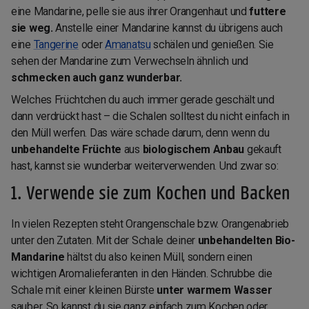
eine Mandarine, pelle sie aus ihrer Orangenhaut und
futtere
sie weg.
Anstelle einer Mandarine kannst du übrigens auch
eine
Tangerine
oder
Amanatsu
schälen und genießen. Sie
sehen der Mandarine zum Verwechseln ähnlich und
schmecken auch ganz wunderbar.
Welches Früchtchen du auch immer gerade geschält und
dann verdrückt hast – die Schalen solltest du nicht einfach in
den Müll werfen. Das wäre schade darum, denn wenn du
unbehandelte Früchte
aus
biologischem Anbau
gekauft
hast, kannst sie wunderbar weiterverwenden. Und zwar so:
1. Verwende sie zum Kochen und Backen
In vielen Rezepten steht Orangenschale bzw. Orangenabrieb
unter den Zutaten. Mit der Schale deiner
unbehandelten Bio-
Mandarine
hältst du also keinen Müll, sondern einen
wichtigen Aromalieferanten in den Händen. Schrubbe die
Schale mit einer kleinen Bürste
unter warmem Wasser
sauber. So kannst du sie ganz einfach zum Kochen oder