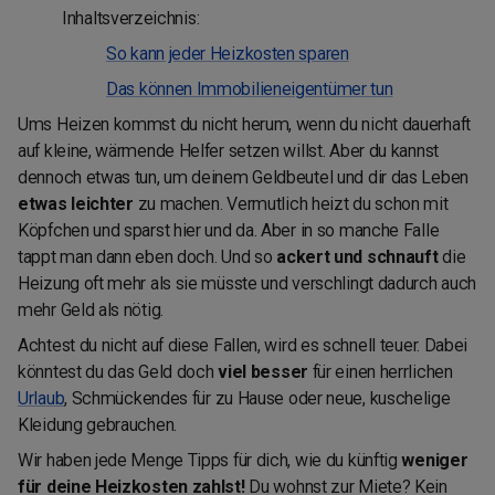
Inhaltsverzeichnis:
So kann jeder Heizkosten sparen
Das können Immobilieneigentümer tun
Ums Heizen kommst du nicht herum, wenn du nicht dauerhaft
auf kleine, wärmende Helfer setzen willst. Aber du kannst
dennoch etwas tun, um deinem Geldbeutel und dir das Leben
etwas leichter
zu machen. Vermutlich heizt du schon mit
Köpfchen und sparst hier und da. Aber in so manche Falle
tappt man dann eben doch. Und so
ackert und schnauft
die
Heizung oft mehr als sie müsste und verschlingt dadurch auch
mehr Geld als nötig.
Achtest du nicht auf diese Fallen, wird es schnell teuer. Dabei
könntest du das Geld doch
viel besser
für einen herrlichen
Urlaub
, Schmückendes für zu Hause oder neue, kuschelige
Kleidung gebrauchen.
Wir haben jede Menge Tipps für dich, wie du künftig
weniger
für deine Heizkosten zahlst!
Du wohnst zur Miete? Kein