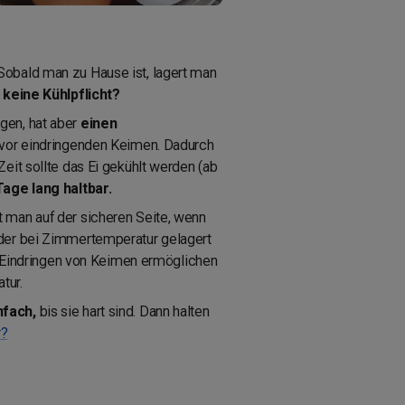
obald man zu Hause ist, lagert man
h
keine Kühlpflicht?
gen, hat aber
einen
s vor eindringenden Keimen. Dadurch
eit sollte das Ei gekühlt werden (ab
age lang haltbar.
st man auf der sicheren Seite, wenn
eder bei Zimmertemperatur gelagert
s Eindringen von Keimen ermöglichen
tur.
nfach,
bis sie hart sind. Dann halten
r?