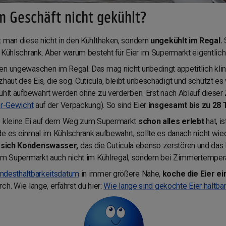
 Geschäft nicht gekühlt?
t man diese nicht in den Kühltheken, sondern
ungekühlt im Regal.
S
m Kühlschrank. Aber warum besteht für Eier im Supermarkt eigentlic
en ungewaschen im Regal. Das mag nicht unbedingt appetitlich klin
haut des Eis, die sog. Cuticula, bleibt unbeschädigt und schützt e
ühlt aufbewahrt werden ohne zu verderben. Erst nach Ablauf dieser Z
er-Gewicht
auf der Verpackung). So sind Eier
insgesamt bis zu 28 T
as kleine Ei auf dem Weg zum Supermarkt
schon alles erlebt
hat, i
de es einmal im Kühlschrank aufbewahrt, sollte es danach nicht wi
t sich Kondenswasser,
das die Cuticula ebenso zerstören und da
 im Supermarkt auch nicht im Kühlregal, sondern bei Zimmertempera
ndesthaltbarkeitsdatum
in immer größere Nähe,
koche die Eier ei
h. Wie lange, erfährst du hier:
Wie lange sind gekochte Eier haltba