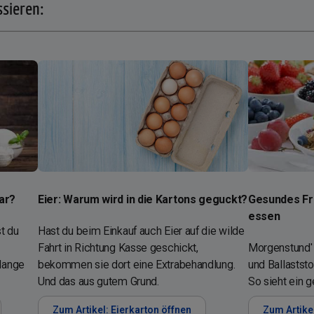
ssieren:
ar?
Eier: Warum wird in die Kartons geguckt?
Gesundes Frü
essen
t du
Hast du beim Einkauf auch Eier auf die wilde
Fahrt in Richtung Kasse geschickt,
Morgenstund'
lange
bekommen sie dort eine Extrabehandlung.
und Ballaststo
Und das aus gutem Grund.
So sieht ein 
Zum Artikel: Eierkarton öffnen
Zum Artike