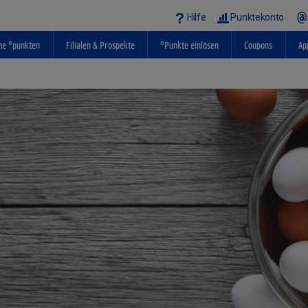
Hilfe
Punktekonto
ne °punkten
Filialen & Prospekte
°Punkte einlösen
Coupons
Ap