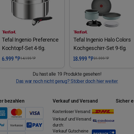
Tefal Ingenio Preference
Tefal Ingenio Halo Colors
Kochtopf-Set 4-tlg.
Kochgeschirr-Set 9-tlg.
6.999 °P
18.999 °P
In den Warenkorb
In den Warenkorb
14.199
°P
31.999
°P
Du hast alle 19 Produkte gesehen!
Das war noch nicht genug? Stöber doch hier weiter.
er bezahlen
Verkauf und Versand
Sicher 
Kostenloser Versand:
Verkauf und Versand
durch:
Verkauf Gutscheine