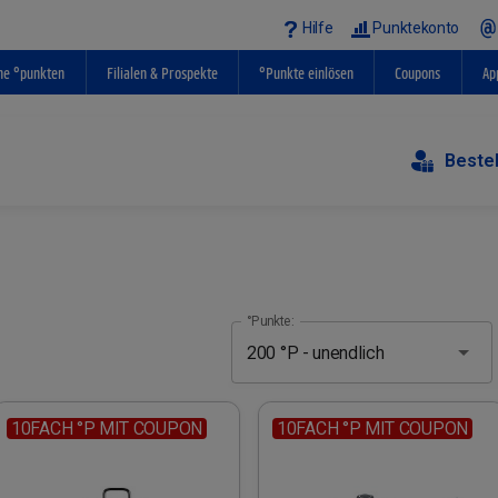
Hilfe
Punktekonto
ne °punkten
Filialen & Prospekte
°Punkte einlösen
Coupons
Ap
Beste
°Punkte:
10FACH °P MIT COUPON
10FACH °P MIT COUPON