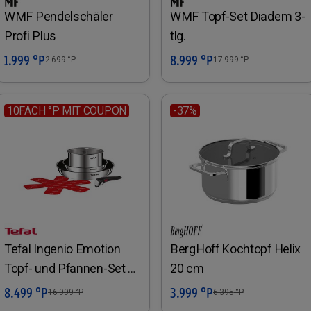
WMF Pendelschäler
WMF Topf-Set Diadem 3-
Profi Plus
tlg.
1.999 °P
8.999 °P
In den Warenkorb
In den Warenkorb
2.699
°P
17.999
°P
10FACH °P MIT COUPON
-37%
Tefal Ingenio Emotion
BergHoff Kochtopf Helix
Topf- und Pfannen-Set 5-
20 cm
tlg.
8.499 °P
3.999 °P
In den Warenkorb
In den Warenkorb
16.999
°P
6.395
°P