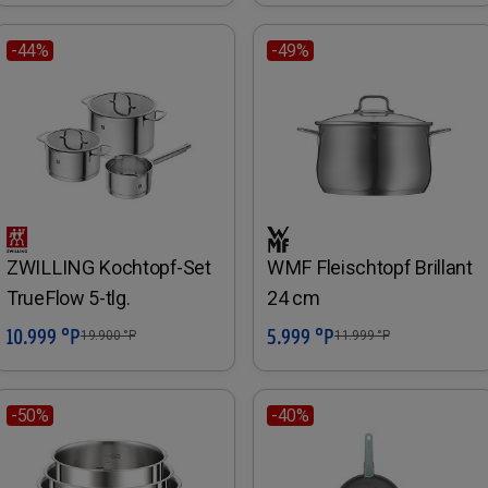
-44%
-49%
ZWILLING Kochtopf-Set
WMF Fleischtopf Brillant
TrueFlow 5-tlg.
24 cm
10.999 °P
5.999 °P
In den Warenkorb
In den Warenkorb
19.900
°P
11.999
°P
-50%
-40%