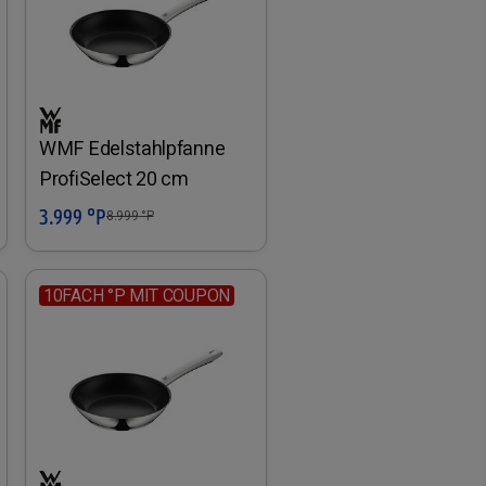
WMF Edelstahlpfanne
ProfiSelect 20 cm
3.999 °P
In den Warenkorb
8.999
°P
10FACH °P MIT COUPON