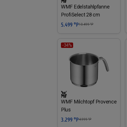
WMF Edelstahlpfanne
ProfiSelect 28 cm
5.499 °P
In den Warenkorb
10.499
°P
-34%
WMF Milchtopf Provence
Plus
3.299 °P
In den Warenkorb
4.999
°P