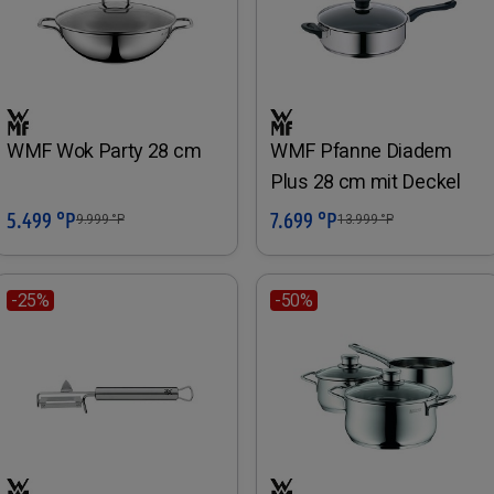
WMF Wok Party 28 cm
WMF Pfanne Diadem
Plus 28 cm mit Deckel
5.499 °P
7.699 °P
In den Warenkorb
In den Warenkorb
9.999
°P
13.999
°P
-25%
-50%