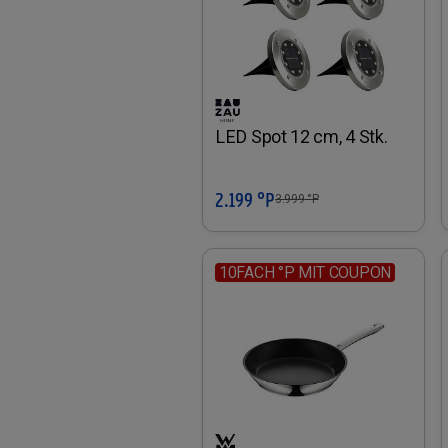
LED Spot 12 cm, 4 Stk.
2.199 °P
In den Warenkorb
3.999
°P
10FACH °P MIT COUPON