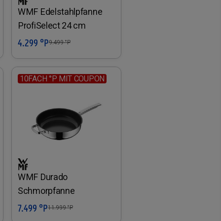
WMF Edelstahlpfanne
ProfiSelect 24 cm
4.299 °P
In den Warenkorb
9.499
°P
10FACH °P MIT COUPON
WMF Durado
Schmorpfanne
7.499 °P
In den Warenkorb
11.999
°P