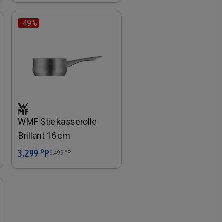
-49%
WMF Stielkasserolle
Brillant 16 cm
3.299 °P
In den Warenkorb
6.499
°P