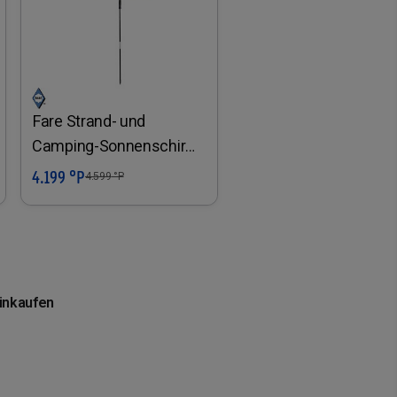
Fare Strand- und
Camping-Sonnenschirm,
blau
4.199 °P
In den Warenkorb
4.599
°P
einkaufen