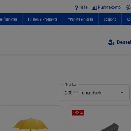
Hilfe
Punktekonto
ne °punkten
Filialen & Prospekte
°Punkte einlösen
Coupons
Ap
Beste
°Punkte:
-33%