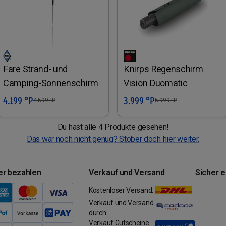
Fare Strand- und
Knirps Regenschirm
Camping-Sonnenschirm
Vision Duomatic
4.199 °P
3.999 °P
In den Warenkorb
In den Warenkorb
4.599
°P
5.999
°P
Du hast alle 4 Produkte gesehen!
Das war noch nicht genug? Stöber doch hier weiter.
er bezahlen
Verkauf und Versand
Sicher 
Kostenloser Versand:
Verkauf und Versand
durch:
Verkauf Gutscheine