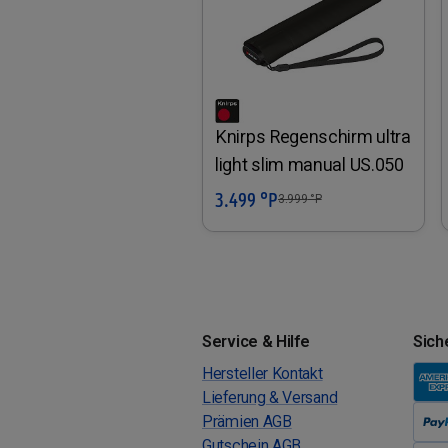
Knirps Regenschirm ultra
light slim manual US.050
3.499 °P
In den Warenkorb
3.999
°P
Service & Hilfe
Sich
Hersteller Kontakt
Lieferung & Versand
Prämien AGB
Gutschein AGB