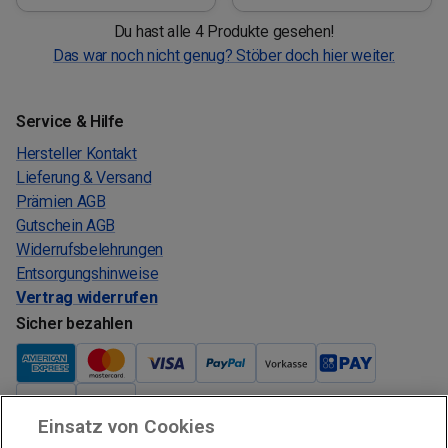
Du hast alle 4 Produkte gesehen!
Das war noch nicht genug? Stöber doch hier weiter.
Service & Hilfe
Hersteller Kontakt
Lieferung & Versand
Prämien AGB
Gutschein AGB
Widerrufsbelehrungen
Entsorgungshinweise
Vertrag widerrufen
Sicher bezahlen
Einsatz von Cookies
Verkauf und Versand