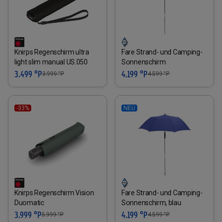
Knirps Regenschirm ultra
Fare Strand- und Camping-
light slim manual US.050
Sonnenschirm
3.499 °P
4.199 °P
3.999
°P
4.599
°P
-33%
NEU
Knirps Regenschirm Vision
Fare Strand- und Camping-
Duomatic
Sonnenschirm, blau
3.999 °P
4.199 °P
5.999
°P
4.599
°P