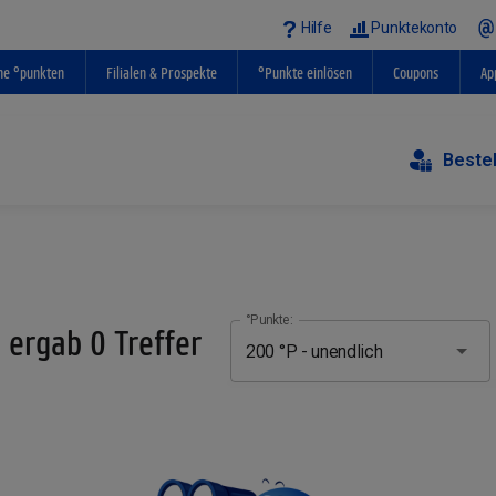
Hilfe
Punktekonto
ne °punkten
Filialen & Prospekte
°Punkte einlösen
Coupons
Ap
Beste
°Punkte:
 ergab 0 Treffer