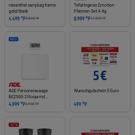
reisenthel carrybag frame
Tefal Ingenio Emotion
gold/black
Pfannen-Set 4-tlg.
4.499 °P
8.999 °P
5.595
°P
17.999
°P
NEU
ADE Personenwaage
Wunschgutschein 5 Euro
BE2500-2 Ronja mit
externem Display
4.999 °P
499 °P
5.995
°P
-57%