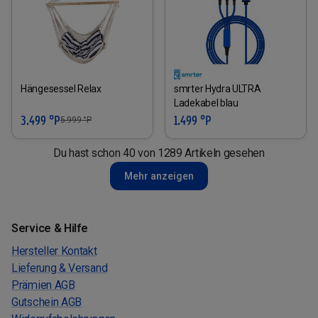
Hängesessel Relax
smrter Hydra ULTRA
Ladekabel blau
3.499 °P
1.499 °P
5.999
°P
Du hast schon 40 von 1289 Artikeln gesehen
Mehr anzeigen
Service & Hilfe
Hersteller Kontakt
Lieferung & Versand
Prämien AGB
Gutschein AGB