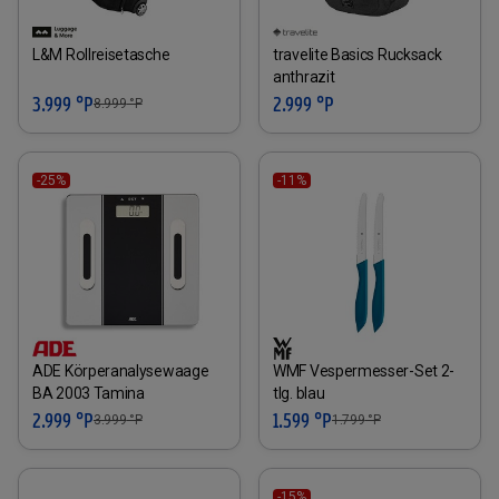
L&M Rollreisetasche
travelite Basics Rucksack
anthrazit
3.999 °P
2.999 °P
8.999
°P
-25%
-11%
ADE Körperanalysewaage
WMF Vespermesser-Set 2-
BA 2003 Tamina
tlg. blau
2.999 °P
1.599 °P
3.999
°P
1.799
°P
-15%