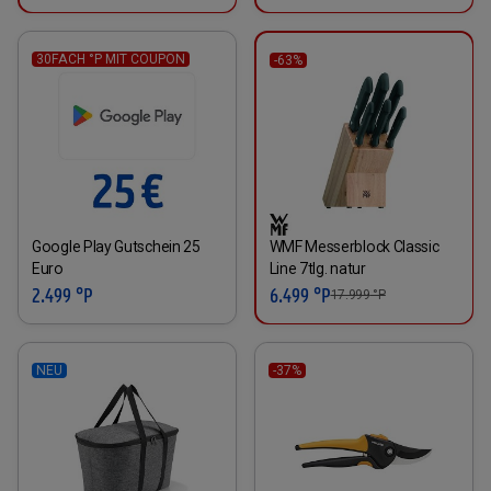
30FACH °P MIT COUPON
-63%
WMF Messerblock Classic
Google Play Gutschein 25
Line 7tlg. natur
Euro
6.499 °P
2.499 °P
17.999
°P
NEU
-37%