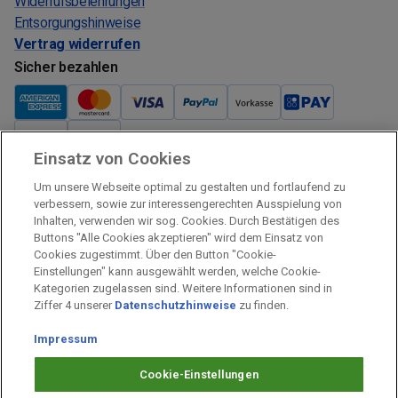
Widerrufsbelehrungen
Entsorgungshinweise
Vertrag widerrufen
Sicher bezahlen
Einsatz von Cookies
Verkauf und Versand
Um unsere Webseite optimal zu gestalten und fortlaufend zu
Kostenloser Versand:
verbessern, sowie zur interessengerechten Ausspielung von
Inhalten, verwenden wir sog. Cookies. Durch Bestätigen des
Verkauf und Versand durch:
Buttons "Alle Cookies akzeptieren" wird dem Einsatz von
Verkauf Gutscheine durch:
Cookies zugestimmt. Über den Button "Cookie-
Einstellungen" kann ausgewählt werden, welche Cookie-
Sicher einkaufen
Kategorien zugelassen sind. Weitere Informationen sind in
Ziffer 4 unserer
Datenschutzhinweise
zu finden.
Alle Preise inkl. MwSt.
Impressum
Prämien Impressum
Fragen & Hilfe
Cookie-Einstellungen
Prämien Datenschutz