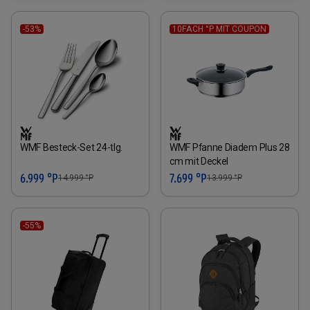
-53%
10FACH °P MIT COUPON
WMF Besteck-Set 24-tlg.
WMF Pfanne Diadem Plus 28
cm mit Deckel
6.999 °P
7.699 °P
14.999
°P
13.999
°P
-55%