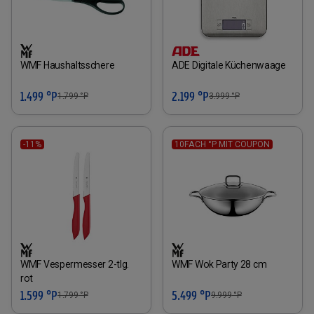
WMF Haushaltsschere
ADE Digitale Küchenwaage
1.499 °P
2.199 °P
1.799
°P
3.999
°P
-11%
10FACH °P MIT COUPON
WMF Vespermesser 2-tlg.
WMF Wok Party 28 cm
rot
1.599 °P
5.499 °P
1.799
°P
9.999
°P