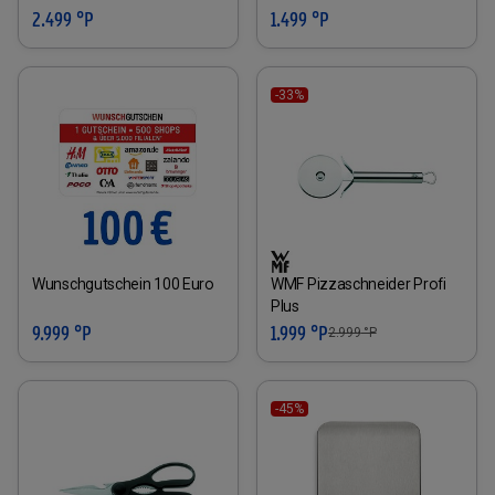
2.499 °P
1.499 °P
-33%
Wunschgutschein 100 Euro
WMF Pizzaschneider Profi
Plus
9.999 °P
1.999 °P
2.999
°P
-45%