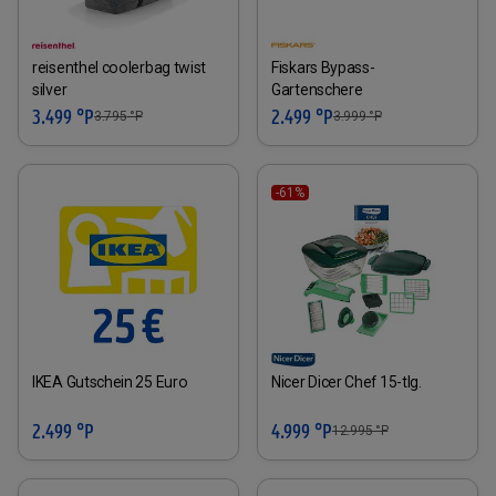
reisenthel coolerbag twist
Fiskars Bypass-
silver
Gartenschere
3.499 °P
2.499 °P
3.795
°P
3.999
°P
-61%
IKEA Gutschein 25 Euro
Nicer Dicer Chef 15-tlg.
2.499 °P
4.999 °P
12.995
°P