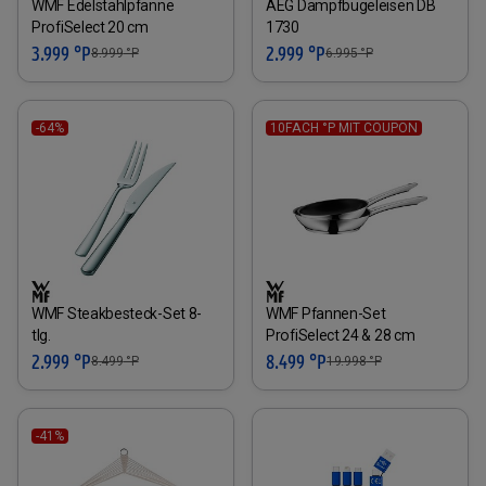
WMF Edelstahlpfanne
AEG Dampfbügeleisen DB
ProfiSelect 20 cm
1730
3.999 °P
2.999 °P
8.999
°P
6.995
°P
-64%
10FACH °P MIT COUPON
WMF Steakbesteck-Set 8-
WMF Pfannen-Set
tlg.
ProfiSelect 24 & 28 cm
2.999 °P
8.499 °P
8.499
°P
19.998
°P
-41%