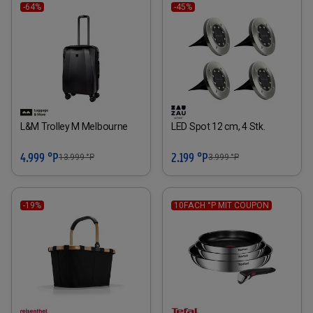
-64%
-45%
L&M Trolley M Melbourne
LED Spot 12 cm, 4 Stk.
4.999 °P
2.199 °P
13.999
°P
3.999
°P
-19%
10FACH °P MIT COUPON