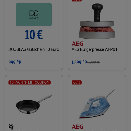
DOUGLAS Gutschein 10 Euro
AEG Burgerpresse AHP01
999 °P
1.699 °P
1.999
°P
10FACH °P MIT COUPON
-57%