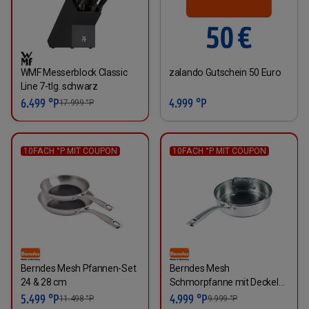
WMF Messerblock Classic
zalando Gutschein 50 Euro
Line 7-tlg. schwarz
6.499 °P
4.999 °P
17.999
°P
10FACH °P MIT COUPON
10FACH °P MIT COUPON
Berndes Mesh Pfannen-Set
Berndes Mesh
24 & 28 cm
Schmorpfanne mit Deckel
28 cm
5.499 °P
4.999 °P
11.498
°P
9.999
°P