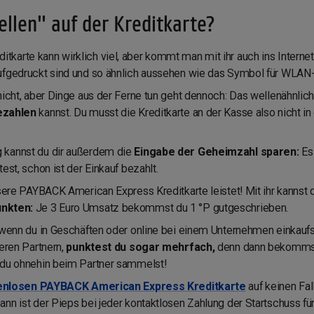
llen" auf der Kreditkarte?
karte kann wirklich viel, aber kommt man mit ihr auch ins Interne
 aufgedruckt sind und so ähnlich aussehen wie das Symbol für WLA
nicht, aber Dinge aus der Ferne tun geht dennoch: Das wellenähnli
ezahlen
kannst. Du musst die Kreditkarte an der Kasse also nicht i
 kannst du dir außerdem die
Eingabe der Geheimzahl sparen:
Es
est, schon ist der Einkauf bezahlt.
nsere PAYBACK American Express Kreditkarte leistet! Mit ihr kannst 
unkten:
Je 3 Euro Umsatz bekommst du 1 °P gutgeschrieben.
, wenn du in Geschäften oder online bei einem Unternehmen einkaufs
eren Partnern,
punktest du sogar mehrfach,
denn dann bekommst 
 du ohnehin beim Partner sammelst!
enlosen PAYBACK American Express Kreditkarte
auf keinen Fal
ann ist der Pieps bei jeder kontaktlosen Zahlung der Startschuss 