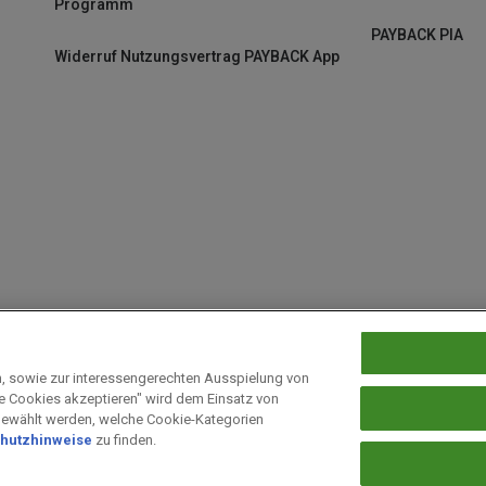
Programm
PAYBACK PIA
Widerruf Nutzungsvertrag PAYBACK App
n, sowie zur interessengerechten Ausspielung von
le Cookies akzeptieren" wird dem Einsatz von
 bei PAYBACK
Fragen & Hilfe
Datenschutz
Barrierefreiheit
Cookie-E
gewählt werden, welche Cookie-Kategorien
hutzhinweise
zu finden.