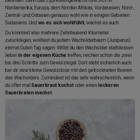
bereisen. Denn das Zypressengewächs fühlt sich in
Nordamerika, Europa, dem Norden Afrikas, Vorderasien, Nord-,
Zentral- und Ostasien genauso wohl wie in einigen Gebieten
Südasiens. Und
wo es sich wohlfühlt
, wächst es auch.
Du könntest also mehrere Zehntausend Kilometer
zurücklegen, wolltest du jedem Wacholderbaum (Juniperus)
einmal Guten Tag sagen. Willst du den Wacholder stattdessen
lieber
in der eigenen Küche
treffen, reichen schon die zwei
bis drei Schritte zum Gewürzregal. Dort steht sicherlich auch
bei dir eine kleine Gewürzdose mit den getrockneten Beeren
des Wacholders. Zumindest ist das sehr wahrscheinlich, wenn
du öfter mal
Sauerkraut kochst
oder einen
leckeren
Sauerbraten machst
.