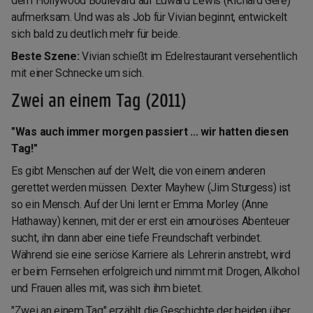
dem Hollywood Boulevard auf Edward Lewis (Richard Gere)
aufmerksam. Und was als Job für Vivian beginnt, entwickelt
sich bald zu deutlich mehr für beide.
Beste Szene:
Vivian schießt im Edelrestaurant versehentlich
mit einer Schnecke um sich.
Zwei an einem Tag (2011)
"Was auch immer morgen passiert ... wir hatten diesen
Tag!"
Es gibt Menschen auf der Welt, die von einem anderen
gerettet werden müssen. Dexter Mayhew (Jim Sturgess) ist
so ein Mensch. Auf der Uni lernt er Emma Morley (Anne
Hathaway) kennen, mit der er erst ein amouröses Abenteuer
sucht, ihn dann aber eine tiefe Freundschaft verbindet.
Während sie eine seriöse Karriere als Lehrerin anstrebt, wird
er beim Fernsehen erfolgreich und nimmt mit Drogen, Alkohol
und Frauen alles mit, was sich ihm bietet.
"Zwei an einem Tag" erzählt die Geschichte der beiden über