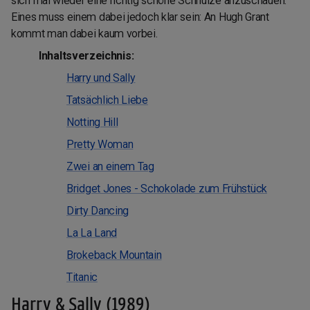
sich mal wieder eine richtig schöne Schnulze anzuschauen.
Eines muss einem dabei jedoch klar sein: An Hugh Grant
kommt man dabei kaum vorbei.
Inhaltsverzeichnis:
Harry und Sally
Tatsächlich Liebe
Notting Hill
Pretty Woman
Zwei an einem Tag
Bridget Jones - Schokolade zum Frühstück
Dirty Dancing
La La Land
Brokeback Mountain
Titanic
Harry & Sally (1989)