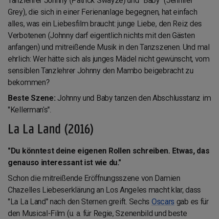
Tanzlehrer Johnny (Patrick Swayze) und "Baby" (Jennifer
Grey), die sich in einer Ferienanlage begegnen, hat einfach
alles, was ein Liebesfilm braucht: junge Liebe, den Reiz des
Verbotenen (Johnny darf eigentlich nichts mit den Gästen
anfangen) und mitreißende Musik in den Tanzszenen. Und mal
ehrlich: Wer hätte sich als junges Mädel nicht gewünscht, vom
sensiblen Tanzlehrer Johnny den Mambo beigebracht zu
bekommen?
Beste Szene:
Johnny und Baby tanzen den Abschlusstanz im
"Kellerman's".
La La Land (2016)
"Du könntest deine eigenen Rollen schreiben. Etwas, das
genauso interessant ist wie du."
Schon die mitreißende Eröffnungsszene von Damien
Chazelles Liebeserklärung an Los Angeles macht klar, dass
"La La Land" nach den Sternen greift. Sechs
Oscars
gab es für
den Musical-Film (u. a. für Regie, Szenenbild und beste