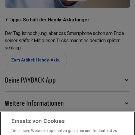
7 Tipps: So hält der Handy-Akku länger
Der Tag ist noch jung, aber das Smartphone schon am Ende
seiner Kräfte? Mit diesen Tricks macht es deutlich später
schlapp.
Zum Artikel: Handy-Akku
Deine PAYBACK App
Weitere Informationen
Einsatz von Cookies
Services
Um unsere Webseite optimal zu gestalten und fortlaufend zu