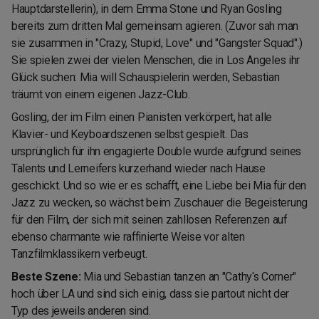
Hauptdarstellerin), in dem Emma Stone und Ryan Gosling
bereits zum dritten Mal gemeinsam agieren. (Zuvor sah man
sie zusammen in "Crazy, Stupid, Love" und "Gangster Squad".)
Sie spielen zwei der vielen Menschen, die in Los Angeles ihr
Glück suchen: Mia will Schauspielerin werden, Sebastian
träumt von einem eigenen Jazz-Club.
Gosling, der im Film einen Pianisten verkörpert, hat alle
Klavier- und Keyboardszenen selbst gespielt. Das
ursprünglich für ihn engagierte Double wurde aufgrund seines
Talents und Lerneifers kurzerhand wieder nach Hause
geschickt. Und so wie er es schafft, eine Liebe bei Mia für den
Jazz zu wecken, so wächst beim Zuschauer die Begeisterung
für den Film, der sich mit seinen zahllosen Referenzen auf
ebenso charmante wie raffinierte Weise vor alten
Tanzfilmklassikern verbeugt.
Beste Szene:
Mia und Sebastian tanzen an "Cathy's Corner"
hoch über LA und sind sich einig, dass sie partout nicht der
Typ des jeweils anderen sind.