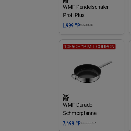
WMF Pendelschäler
Profi Plus
1.999 °P
In den Warenkorb
2.699
°P
10FACH °P MIT COUPON
WMF Durado
Schmorpfanne
7.499 °P
In den Warenkorb
11.999
°P