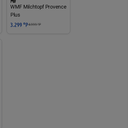
WMF Milchtopf Provence
Plus
3.299 °P
In den Warenkorb
4.999
°P