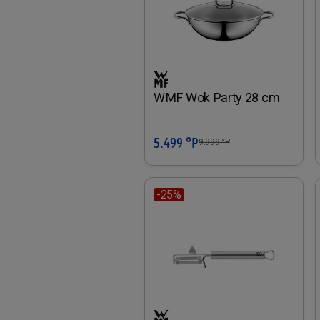
WMF Wok Party 28 cm
5.499 °P
In den Warenkorb
9.999
°P
-25%