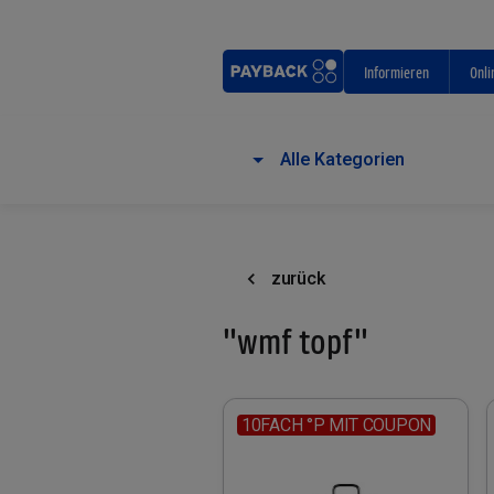
Informieren
Onli
Alle Kategorien
zurück
"wmf topf"
10FACH °P MIT COUPON