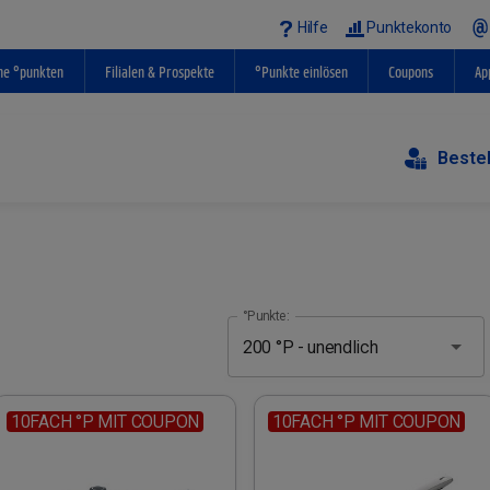
Hilfe
Punktekonto
ne °punkten
Filialen & Prospekte
°Punkte einlösen
Coupons
Ap
Beste
°Punkte:
10FACH °P MIT COUPON
10FACH °P MIT COUPON