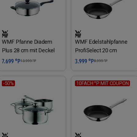
WMF Pfanne Diadem
WMF Edelstahlpfanne
Plus 28 cm mit Deckel
ProfiSelect 20 cm
7.699 °P
3.999 °P
In den Warenkorb
In den Warenkorb
13.999
°P
8.999
°P
-50%
10FACH °P MIT COUPON