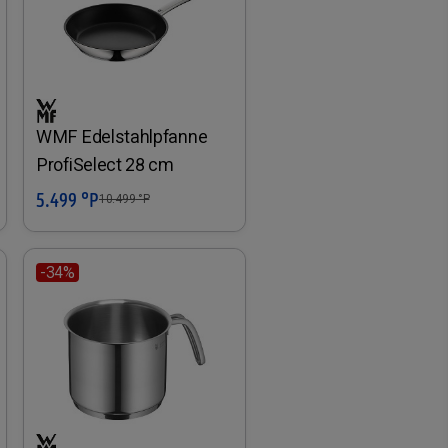
WMF Edelstahlpfanne
ProfiSelect 28 cm
5.499 °P
In den Warenkorb
10.499
°P
-34%