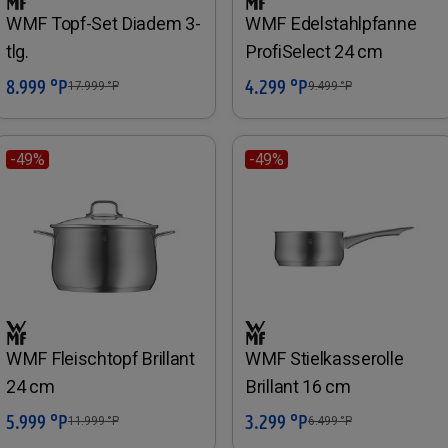
WMF Topf-Set Diadem 3-
WMF Edelstahlpfanne
tlg.
ProfiSelect 24 cm
8.999 °P
4.299 °P
In den Warenkorb
In den Warenkorb
17.999
°P
9.499
°P
-49%
-49%
WMF Fleischtopf Brillant
WMF Stielkasserolle
24 cm
Brillant 16 cm
5.999 °P
3.299 °P
In den Warenkorb
In den Warenkorb
11.999
°P
6.499
°P