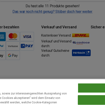
Du hast alle 11 Produkte gesehen!
Das war noch nicht genug? Stöber doch hier weiter.
er bezahlen
Verkauf und Versand
Sicher 
Kostenloser Versand:
Verkauf und Versand
durch:
Verkauf Gutscheine
durch:
n, sowie zur interessengerechten Ausspielung von
le Cookies akzeptieren" wird dem Einsatz von
Prämien Datenschutz
Barrierefreiheit
Cookie-Einstellungen
gewählt werden, welche Cookie-Kategorien