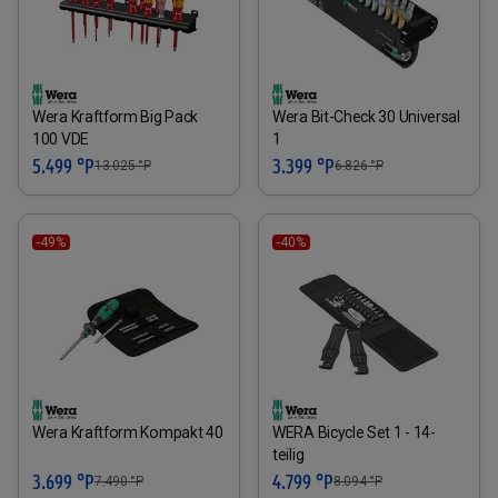
Wera Kraftform Big Pack
Wera Bit-Check 30 Universal
100 VDE
1
5.499 °P
3.399 °P
13.025
°P
6.826
°P
-49%
-40%
Wera Kraftform Kompakt 40
WERA Bicycle Set 1 - 14-
teilig
3.699 °P
4.799 °P
7.490
°P
8.094
°P