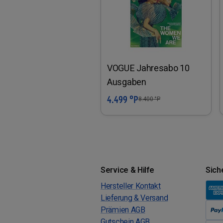
VOGUE Jahresabo 10
Ausgaben
4.499 °P
In den Warenkorb
8.400
°P
Service & Hilfe
Sich
Hersteller Kontakt
Lieferung & Versand
Prämien AGB
Gutschein AGB