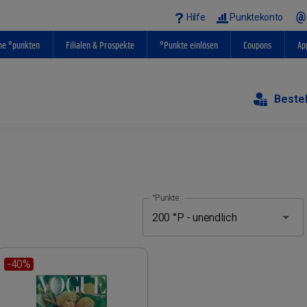
Hilfe
Punktekonto
ne °punkten
Filialen & Prospekte
°Punkte einlösen
Coupons
Ap
Beste
°Punkte:
-40%