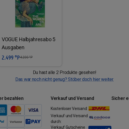
VOGUE Halbjahresabo 5
Ausgaben
2.499 °P
In den Warenkorb
4.200
°P
Du hast alle 2 Produkte gesehen!
Das war noch nicht genug? Stöber doch hier weiter.
er bezahlen
Verkauf und Versand
Sicher 
Kostenloser Versand:
Verkauf und Versand
durch:
Verkauf Gutscheine