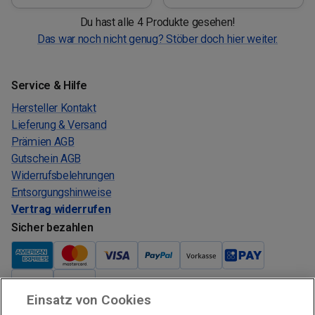
Du hast alle 4 Produkte gesehen!
Das war noch nicht genug? Stöber doch hier weiter.
Service & Hilfe
Hersteller Kontakt
Lieferung & Versand
Prämien AGB
Gutschein AGB
Widerrufsbelehrungen
Entsorgungshinweise
Vertrag widerrufen
Sicher bezahlen
Einsatz von Cookies
Verkauf und Versand