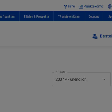
Hilfe
Punktekonto
ne °punkten
Filialen & Prospekte
°Punkte einlösen
Coupons
Ap
Beste
°Punkte: