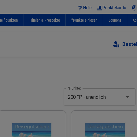
Hilfe
Punktekonto
ne °punkten
Filialen & Prospekte
°Punkte einlösen
Coupons
Ap
Beste
°Punkte: