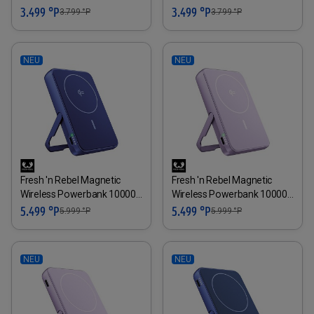
3.499 °P
3.499 °P
3.799
°P
3.799
°P
NEU
NEU
Fresh 'n Rebel Magnetic
Fresh 'n Rebel Magnetic
Wireless Powerbank 10000
Wireless Powerbank 10000
mAh blau
mAh lilac
5.499 °P
5.499 °P
5.999
°P
5.999
°P
NEU
NEU