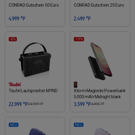
CONRAD Gutschein 50 Euro
CONRAD Gutschein 25 Euro
4.999 °P
2.499 °P
-8%
-19%
Teufel Lautsprecher MYND
Xtorm Magnetic Powerbank
5.000 mAh Midnight black
22.999 °P
3.599 °P
24.999
°P
4.495
°P
NEU
NEU