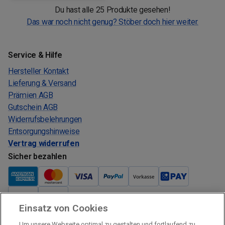
Du hast alle 25 Produkte gesehen!
Das war noch nicht genug? Stöber doch hier weiter.
Service & Hilfe
Hersteller Kontakt
Lieferung & Versand
Prämien AGB
Gutschein AGB
Widerrufsbelehrungen
Entsorgungshinweise
Vertrag widerrufen
Sicher bezahlen
Einsatz von Cookies
Verkauf und Versand
Um unsere Webseite optimal zu gestalten und fortlaufend zu