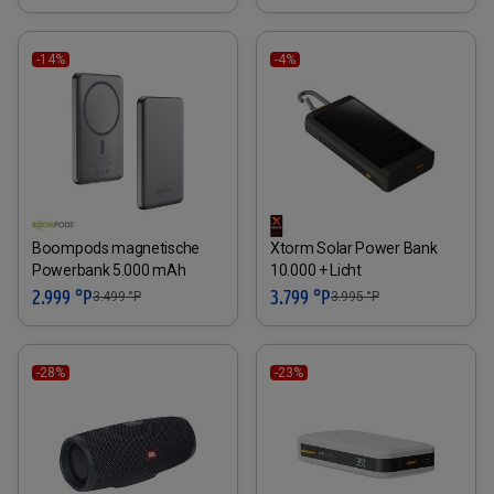
-14%
-4%
Boompods magnetische
Xtorm Solar Power Bank
Powerbank 5.000 mAh
10.000 + Licht
2.999 °P
3.799 °P
3.499
°P
3.995
°P
-28%
-23%