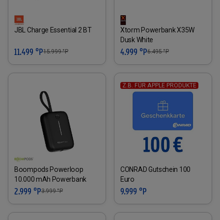
JBL Charge Essential 2 BT
Xtorm Powerbank X35W
Dusk White
11.499 °P
4.999 °P
15.999
°P
6.495
°P
Z.B. FÜR APPLE PRODUKTE
Boompods Powerloop
CONRAD Gutschein 100
10.000 mAh Powerbank
Euro
2.999 °P
9.999 °P
3.999
°P