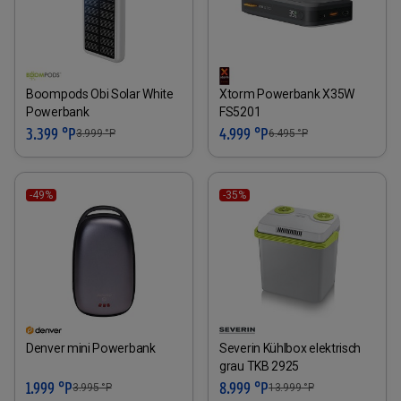
Boompods Obi Solar White
Xtorm Powerbank X35W
Powerbank
FS5201
3.399 °P
4.999 °P
3.999
°P
6.495
°P
-49%
-35%
Denver mini Powerbank
Severin Kühlbox elektrisch
grau TKB 2925
1.999 °P
8.999 °P
3.995
°P
13.999
°P