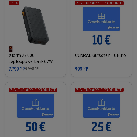
-21%
Z.B. FÜR APPLE PRODUKTE
Xtorm 27.000
CONRAD Gutschein 10 Euro
Laptoppowerbank 67W
Midnight black
7.799 °P
999 °P
9.995
°P
Z.B. FÜR APPLE PRODUKTE
Z.B. FÜR APPLE PRODUKTE