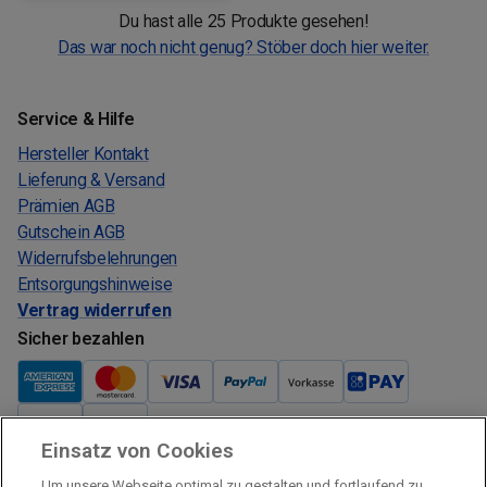
Du hast alle 25 Produkte gesehen!
Das war noch nicht genug? Stöber doch hier weiter.
Service & Hilfe
Hersteller Kontakt
Lieferung & Versand
Prämien AGB
Gutschein AGB
Widerrufsbelehrungen
Entsorgungshinweise
Vertrag widerrufen
Sicher bezahlen
Einsatz von Cookies
Verkauf und Versand
Um unsere Webseite optimal zu gestalten und fortlaufend zu