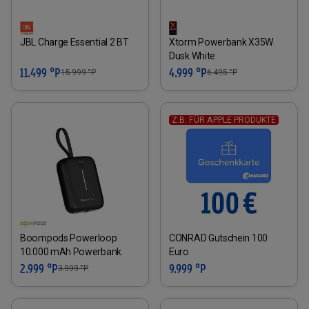
JBL Charge Essential 2 BT
Xtorm Powerbank X35W
Dusk White
11.499 °P
4.999 °P
15.999
°P
6.495
°P
Z.B. FÜR APPLE PRODUKTE
Boompods Powerloop
CONRAD Gutschein 100
10.000 mAh Powerbank
Euro
2.999 °P
9.999 °P
3.999
°P