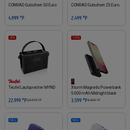
CONRAD Gutschein 50 Euro
CONRAD Gutschein 25 Euro
4.999 °P
2.499 °P
-8%
-19%
Teufel Lautsprecher MYND
Xtorm Magnetic Powerbank
5.000 mAh Midnight black
22.999 °P
3.599 °P
24.999
°P
4.495
°P
NEU
NEU