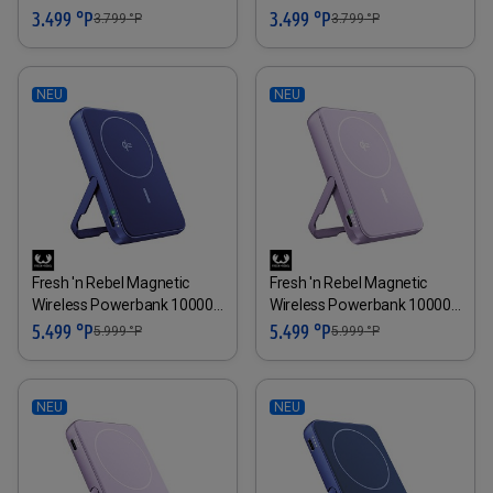
3.499 °P
3.499 °P
3.799
°P
3.799
°P
NEU
NEU
Fresh 'n Rebel Magnetic
Fresh 'n Rebel Magnetic
Wireless Powerbank 10000
Wireless Powerbank 10000
mAh blau
mAh lilac
5.499 °P
5.499 °P
5.999
°P
5.999
°P
NEU
NEU