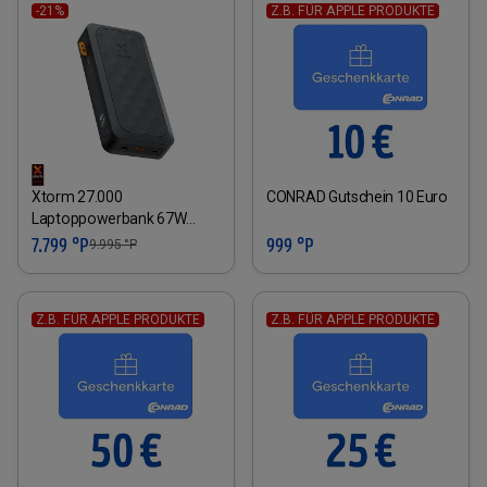
-21%
Z.B. FÜR APPLE PRODUKTE
Xtorm 27.000
CONRAD Gutschein 10 Euro
Laptoppowerbank 67W
Midnight black
7.799 °P
999 °P
9.995
°P
Z.B. FÜR APPLE PRODUKTE
Z.B. FÜR APPLE PRODUKTE