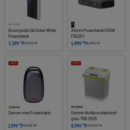
Boompods Obi Solar White
Xtorm Powerbank X35W
Powerbank
FS5201
3.399 °P
4.999 °P
3.999
°P
6.495
°P
-49%
-35%
Denver mini Powerbank
Severin Kühlbox elektrisch
grau TKB 2925
1.999 °P
8.999 °P
3.995
°P
13.999
°P