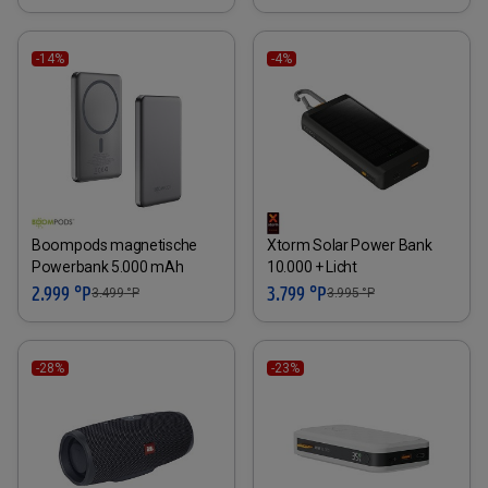
-14%
-4%
Boompods magnetische
Xtorm Solar Power Bank
Powerbank 5.000 mAh
10.000 + Licht
2.999 °P
3.799 °P
3.499
°P
3.995
°P
-28%
-23%