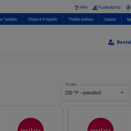
Hilfe
Punktekonto
ne °punkten
Filialen & Prospekte
°Punkte einlösen
Coupons
Ap
Beste
°Punkte: