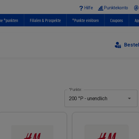
Hilfe
Punktekonto
ne °punkten
Filialen & Prospekte
°Punkte einlösen
Coupons
Ap
Beste
°Punkte: