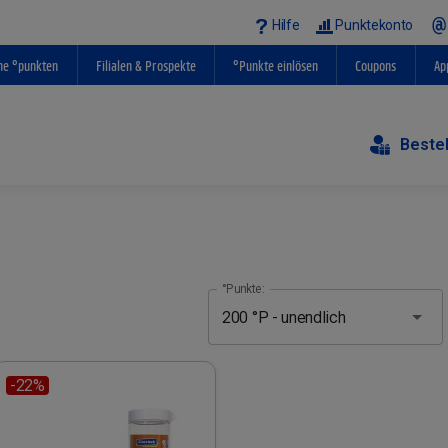
Hilfe
Punktekonto
ne °punkten
Filialen & Prospekte
°Punkte einlösen
Coupons
Ap
Beste
°Punkte:
-22%