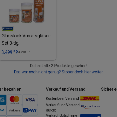
Glasslock Vorratsgläser-
Set 3-tlg.
3.499 °P
In den Warenkorb
4.490
°P
Du hast alle 2 Produkte gesehen!
Das war noch nicht genug? Stöber doch hier weiter.
er bezahlen
Verkauf und Versand
Sicher 
Kostenloser Versand:
Verkauf und Versand
durch:
Verkauf Gutscheine