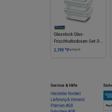
Glasslock Glas-
Frischhaltedosen-Set 3-
tlg.
3.799 °P
In den Warenkorb
4.790
°P
Service & Hilfe
Sich
Hersteller Kontakt
Lieferung & Versand
Prämien AGB
Gutschein AGB