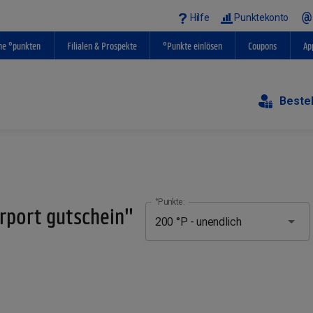
Hilfe
Punktekonto
ne °punkten
Filialen & Prospekte
°Punkte einlösen
Coupons
Ap
Beste
°Punkte:
rport gutschein"