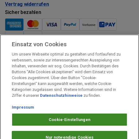
Vertrag widerrufen
Sicher bezahlen
Einsatz von Cookies
Verkauf und Versand
Um unsere Webseite optimal zu gestalten und fortlaufend zu
Kostenloser Versand:
verbessern, sowie zur interessengerechten Ausspielung von
Inhalten, verwenden wir sog. Cookies. Durch Bestätigen des
Verkauf und Versand durch:
Buttons "Alle Cookies akzeptieren" wird dem Einsatz von
Verkauf Gutscheine durch:
Cookies zugestimmt. Über den Button "Cookie-
Einstellungen" kann ausgewählt werden, welche Cookie-
Sicher einkaufen
Kategorien zugelassen sind. Weitere Informationen sind in
Ziffer 4 unserer
Datenschutzhinweise
zu finden.
Alle Preise inkl. MwSt.
Impressum
Prämien Impressum
Fragen & Hilfe
Cookie-Einstellungen
Prämien Datenschutz
Barrierefreiheit
Nur notwendige Cookies