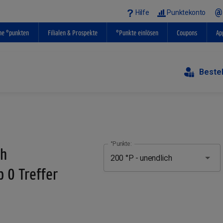
Hilfe
Punktekonto
ne °punkten
Filialen & Prospekte
°Punkte einlösen
Coupons
Ap
Beste
°Punkte:
ch
 0 Treffer